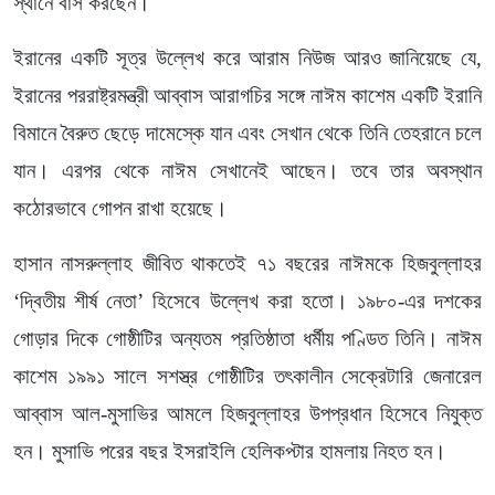
স্থানে বাস করছেন।
ইরানের একটি সূত্র উল্লেখ করে আরাম নিউজ আরও জানিয়েছে যে,
ইরানের পররাষ্ট্রমন্ত্রী আব্বাস আরাগচির সঙ্গে নাঈম কাশেম একটি ইরানি
বিমানে বৈরুত ছেড়ে দামেস্কে যান এবং সেখান থেকে তিনি তেহরানে চলে
যান। এরপর থেকে নাঈম সেখানেই আছেন। তবে তার অবস্থান
কঠোরভাবে গোপন রাখা হয়েছে।
হাসান নাসরুল্লাহ জীবিত থাকতেই ৭১ বছরের নাঈমকে হিজবুল্লাহর
‘দ্বিতীয় শীর্ষ নেতা’ হিসেবে উল্লেখ করা হতো। ১৯৮০-এর দশকের
গোড়ার দিকে গোষ্ঠীটির অন্যতম প্রতিষ্ঠাতা ধর্মীয় পণ্ডিত তিনি। নাঈম
কাশেম ১৯৯১ সালে সশস্ত্র গোষ্ঠীটির তৎকালীন সেক্রেটারি জেনারেল
আব্বাস আল-মুসাভির আমলে হিজবুল্লাহর উপপ্রধান হিসেবে নিযুক্ত
হন। মুসাভি পরের বছর ইসরাইলি হেলিকপ্টার হামলায় নিহত হন।