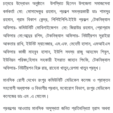
চত্বরে উদ্বোধন অনুষ্ঠানে উপস্থিত ছিলেন উপজেলা সমাজসেবা
কর্মকর্তা মো: মোসাদ্দেকুর রহমান, প্রকল্প সমন্বয়কারী ডাঃ শামসুর
রহমান, গ্রাম বিকাশ কেন্দ্র, পিপিইপিপি-ইইউ প্রকল্প ,টেকনিক্যাল
অফিসার- কমিউনিটি মোবিলাইজেশন মো: জিয়াউর রহমান, প্রোগ্রাম
অফিসার মো:আব্দুর রশিদ, টেকনিক্যাল অফিসার- নিউট্রিশন সুরাইয়া
আকতার রাখি, ইউনিট ম্যানেজার, এম.এফ. মেহেদী হাসান, এমআইএস
অফিসার কাজী মাহবুব হাসান, ইউপি সদস্য রাজু আহমেদ শিবুল,
ইউনিয়ন পরিষদ,হিসাব সহকারী ইসরাত জাহান পিংকি, টেকনিক্যাল
অফিসার- নিউট্রিশন হিরু রায়, রাহেনা খাতুন,রেশমা খাতুন প্রমুখ।
মানসিক রোগী দেখেন রংপুর কমিউনিটি মেডিকেল কলেজ ও প্রাক্তন
সহযোগী অধ্যাপক ও বিভাগীয় প্রধান, মনোরোগ বিভাগ, রংপুর মেডিকেল
কলেজের ডাঃ এম .এ মোনেম।
প্রকল্পের আওতায় মানসিক অসুস্থতা জনিত প্রতিবন্ধিতা হ্রাস অথবা