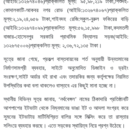
(আইডি:১৩২৬৭৪০৪৬)প্রাক্কলিত মূল্য: ৯৫,৯৮,২১৯ টাকা,শিশুদহ-
কোদালকাটি-আকবর নগর রোড (আইডি:১৩২৬৭৪০৬৭)প্রাক্কলিত
মূল্য:২,১৯,২৪,৬৫৬ টাকা,শাইনদহ রেজি:স্কুল-নুরুল ফকিরের বাড়ি
(আইডি:১৩২৬৭৪০৯৯)প্রাক্কলিত মূল্য:৫৬,১৫,৯৯৮ টাকা,কদমতলী
বাজার-হোসেনপুর সরকারি প্রাথমিক বিদ্যালয় সড়ক(আইডি:
১৩২৬৭৫০০৬)প্রাক্কলিত মূল্য: ২,৩৬,৭২,১৩৫ টাকা।
সূত্রে জানা গেছে, প্রকল্প বাস্তবায়নের শর্ত অনুযায়ী উন্নতমানের
নির্মাণসামগ্রী ব্যবহার, সাইটে অনুমোদিত ডিজাইন ও ড্রইং
সংরক্ষণ,সাইট অর্ডার বই রাখা এবং তদারকির জন্য কর্তৃপক্ষের নিয়মিত
উপস্থিতির কথা বলা থাকলেও বাস্তবে এর কিছুই মানা হচ্ছে না।
স্থানীয় বিভিন্ন সূত্র জানায়, ‘নর্থবেঙ্গল’ নামের ঠিকাদারি প্রতিষ্ঠানটি
আশপাশের ইটভাটা থেকে নিম্নমানের ভাঙা ইট ও আদলা সংগ্রহ করে
সুমনের ইটভাটায় মাটিমিশ্রিত বালির সঙ্গে মিক্সিং করে তা রাস্তার
সলিংয়ে ব্যবহার করছে। এতে সড়কের স্থায়িত্ব নিয়ে প্রশ্ন উঠেছে।