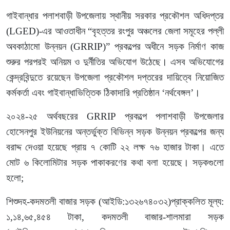
গাইবান্ধার পলাশবাড়ী উপজেলায় স্থানীয় সরকার প্রকৌশল অধিদপ্তর
(LGED)-এর আওতাধীন “বৃহত্তর রংপুর অঞ্চলের জেলা সমূহের পল্লী
অবকাঠামো উন্নয়ন (GRRIP)” প্রকল্পের অধীনে সড়ক নির্মাণ কাজ
শুরুর পরপরই অনিয়ম ও দুর্নীতির অভিযোগ উঠেছে। এসব অভিযোগের
কেন্দ্রবিন্দুতে রয়েছেন উপজেলা প্রকৌশল দপ্তরের দায়িত্বে নিয়োজিত
কর্মকর্তা এবং গাইবান্ধাভিত্তিক ঠিকাদারি প্রতিষ্ঠান ‘নর্থবেঙ্গল’।
২০২৪-২৫ অর্থবছরের GRRIP প্রকল্পে পলাশবাড়ী উপজেলার
হোসেনপুর ইউনিয়নের অন্তর্ভুক্ত বিভিন্ন সড়ক উন্নয়ন প্রকল্পের জন্য
বরাদ্দ দেওয়া হয়েছে প্রায় ৭ কোটি ২২ লক্ষ ৭৬ হাজার টাকা। এতে
মোট ৬ কিলোমিটার সড়ক পাকাকরণের কথা বলা হয়েছে। সড়কগুলো
হলো;
শিশুদহ-কদমতলী বাজার সড়ক (আইডি:১৩২৬৭৪০৩২)প্রাক্কলিত মূল্য:
১,১৪,৬৫,৪৫৪ টাকা, কদমতলী বাজার-শালমারা সড়ক