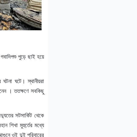
গবাদিপশু পুড়ে ছাই হয়ে
র ঘটনা ঘটে। স্থানীয়রা
 আনেন । ততক্ষণে সবকিছু
্যুতের সটসার্কিট থেকে
 শিখা মুহুর্তের মধ্যে
আগুনে ওই দুই পরিবারের