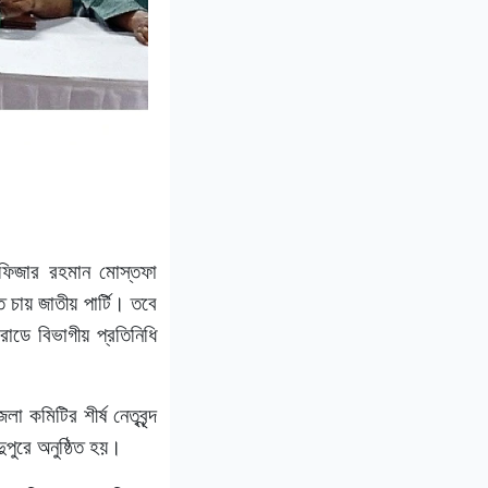
াফিজার রহমান মোস্তফা
 চায় জাতীয় পার্টি। তবে
োডে বিভাগীয় প্রতিনিধি
 কমিটির শীর্ষ নেতৃবৃন্দ
পুরে অনুষ্ঠিত হয়।