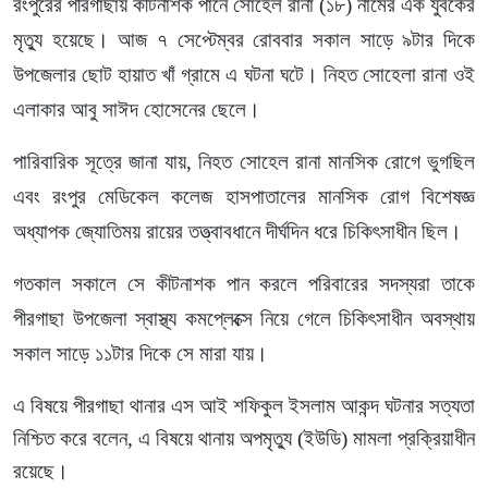
রংপুরের পীরগাছায় কীটনাশক পানে সোহেল রানা (১৮) নামের এক যুবকের
মৃত্যু হয়েছে। আজ ৭ সেপ্টেম্বর রোববার সকাল সাড়ে ৯টার দিকে
উপজেলার ছোট হায়াত খাঁ গ্রামে এ ঘটনা ঘটে। নিহত সোহেলা রানা ওই
এলাকার আবু সাঈদ হোসেনের ছেলে।
পারিবারিক সূত্রে জানা যায়, নিহত সোহেল রানা মানসিক রোগে ভুগছিল
এবং রংপুর মেডিকেল কলেজ হাসপাতালের মানসিক রোগ বিশেষজ্ঞ
অধ্যাপক জ্যোতিময় রায়ের তত্ত্বাবধানে দীর্ঘদিন ধরে চিকিৎসাধীন ছিল।
গতকাল সকালে সে কীটনাশক পান করলে পরিবারের সদস্যরা তাকে
পীরগাছা উপজেলা স্বাস্থ্য কমপ্লেক্সে নিয়ে গেলে চিকিৎসাধীন অবস্থায়
সকাল সাড়ে ১১টার দিকে সে মারা যায়।
এ বিষয়ে পীরগাছা থানার এস আই শফিকুল ইসলাম আকন্দ ঘটনার সত্যতা
নিশ্চিত করে বলেন, এ বিষয়ে থানায় অপমৃত্যু (ইউডি) মামলা প্রক্রিয়াধীন
রয়েছে।