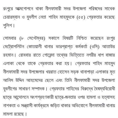
রংপুরে আত্মগোপনে থাকা নীলফামারী সদর উপজেলা পরিষদের সাবেক
চেয়ারম্যান ও যুবলীগ নেতা শাহিদ মাহমুদকে (৫৫) গ্রেফতার করেছে
পুলিশ।
সোমবার (৮ সেপ্টেম্বর) সকালে বিষয়টি নিশ্চিত করেছেন রংপুর
মেট্রোপলিটন কোতয়ালী থানার ভারপ্রাপ্ত কর্মকর্তা (ওসি) আতাউর
রহমান। রোববার রাতে গোয়েন্দা তথ্যের ভিত্তিতে নগরীর ধাপ বাজার
এলাকা থেকে তাকে গ্রেফতার করা হয়। গ্রেফতার শাহিদ মাহমুদ
নীলফামারী সদর উপজেলার খয়রাত হোসেন সড়ক থানাপাড়া এলাকার মৃত
আনিস উদ্দিন আহমেদের ছেলে এবং তিনি নীলফামারী সদর উপজেলা
যুবলীগের সাধারণ সম্পাদক। গ্রেফতার শাহিদের বিরুদ্ধে বৈষম্যবিরোধী
ছাত্র আন্দোলনে অংশগ্রহণকারী ছাত্র-জনতার ওপর হামলা ও হত্যাসহ
নাশকতা ও সন্ত্রাসী কার্যক্রমে জড়িত থাকার অভিযোগে নীলফামারী থানায়
মামলা রয়েছে।