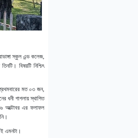
াঙ্গা স্কুল এন্ড কলেজ,
িনটি। বিষয়টি নিশ্চিৎ
 প্রথমবারের মত ০৩ জন,
র ধনী গাগলায় স্থাপিত
 ১৬ অক্টোবর এর ফলাফল
েনি।
 তাই এমনটা।