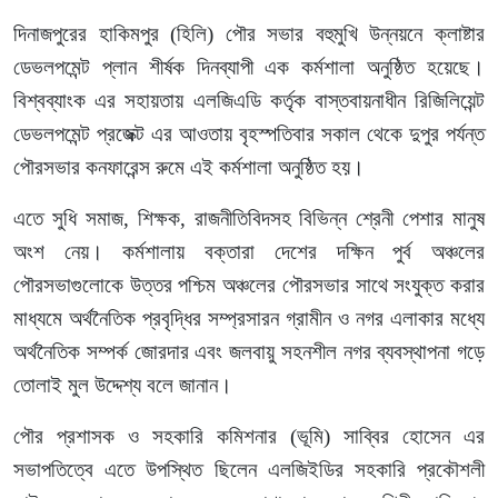
দিনাজপুরের হাকিমপুর (হিলি) পৌর সভার বহুমুখি উন্নয়নে ক্লাষ্টার
ডেভলপমেন্ট প্লান শীর্ষক দিনব্যাপী এক কর্মশালা অনুষ্ঠিত হয়েছে।
বিশ্বব্যাংক এর সহায়তায় এলজিএডি কর্তৃক বাস্তবায়নাধীন রিজিলিয়েন্ট
ডেভলপমেন্ট প্রজেক্ট এর আওতায় বৃহস্পতিবার সকাল থেকে দুপুর পর্যন্ত
পৌরসভার কনফারেন্স রুমে এই কর্মশালা অনুষ্ঠিত হয়।
এতে সুধি সমাজ, শিক্ষক, রাজনীতিবিদসহ বিভিন্ন শ্রেনী পেশার মানুষ
অংশ নেয়। কর্মশালায় বক্তারা দেশের দক্ষিন পুর্ব অঞ্চলের
পৌরসভাগুলোকে উত্তর পশ্চিম অঞ্চলের পৌরসভার সাথে সংযুক্ত করার
মাধ্যমে অর্থনৈতিক প্রবৃদ্ধির সম্প্রসারন গ্রামীন ও নগর এলাকার মধ্যে
অর্থনৈতিক সম্পর্ক জোরদার এবং জলবায়ু সহনশীল নগর ব্যবস্থাপনা গড়ে
তোলাই মুল উদ্দেশ্য বলে জানান।
পৌর প্রশাসক ও সহকারি কমিশনার (ভূমি) সাব্বির হোসেন এর
সভাপতিত্বে এতে উপস্থিত ছিলেন এলজিইডির সহকারি প্রকৌশলী