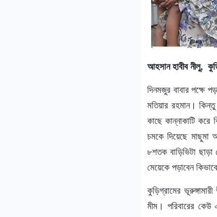
আহসান হাবীব নীলু, কুড়
দিনমজুর বাবার পক্ষে প
মতিয়ার রহমান। কিন্তু
কাছে কান্নাকাটি করে 
চমকে দিয়েছে মাছুমা 
৮শতক বাড়িভিটা ছাড়া
মেয়েকে পড়াবেন কিভাবে।
কুড়িগ্রামের ভূরুঙ্গা
মীম। পরিবারের কেউ 