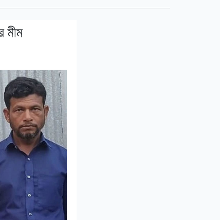
র মীম