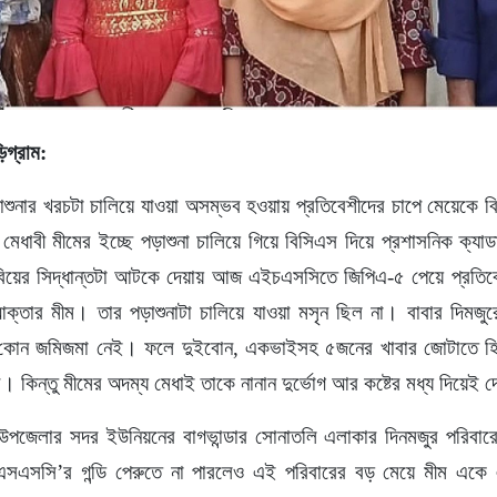
িগ্রাম:
ড়াশুনার খরচটা চালিয়ে যাওয়া অসম্ভব হওয়ায় প্রতিবেশীদের চাপে মেয়েকে ব
 মেধাবী মীমের ইচ্ছে পড়াশুনা চালিয়ে গিয়ে বিসিএস দিয়ে প্রশাসনিক ক্য
বিয়ের সিদ্ধান্তটা আটকে দেয়ায় আজ এইচএসসিতে জিপিএ-৫ পেয়ে প্রতিবে
আক্তার মীম। তার পড়াশুনাটা চালিয়ে যাওয়া মসৃন ছিল না। বাবার দিমজু
 কোন জমিজমা নেই। ফলে দুইবোন, একভাইসহ ৫জনের খাবার জোটাতে হি
 কিন্তু মীমের অদম্য মেধাই তাকে নানান দুর্ভোগ আর কষ্টের মধ্য দিয়েই দ
মারী উপজেলার সদর ইউনিয়নের বাগভান্ডার সোনাতলি এলাকার দিনমজুর পরিবার
এসএসসি’র গন্ডি পেরুতে না পারলেও এই পরিবারের বড় মেয়ে মীম একে