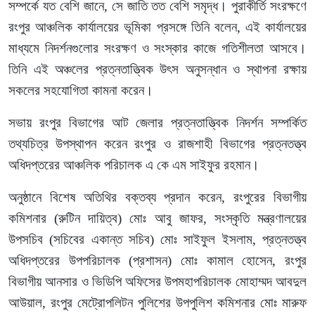
সম্পর্কে যত বেশি জানে, সে জাতি তত বেশি সমৃদ্ধ। পুরাকীর্তি সংরক্ষণে
রংপুর আঞ্চলিক কার্যালয়ের ভূমিকা প্রসঙ্গে তিনি বলেন, এই কার্যালয়ের
মাধ্যমে নিদর্শনগুলোর সংরক্ষণ ও সংস্কার কাজে গতিশীলতা আসবে।
তিনি এই অঞ্চলের প্রত্নতাত্ত্বিক উৎস অনুসন্ধান ও স্থাপনা রক্ষায়
সকলের সহযোগিতা কামনা করেন।
সভায় রংপুর বিভাগের আট জেলার প্রত্নতাত্ত্বিক নিদর্শন সম্পর্কিত
তথ্যচিত্র উপস্থাপন করেন রংপুর ও রাজশাহী বিভাগের প্রত্নতত্ত্ব
অধিদপ্তরের আঞ্চলিক পরিচালক এ কে এম সাইফুর রহমান।
অনুষ্ঠানে বিশেষ অতিথির বক্তব্য প্রদান করেন, রংপুরের বিভাগীয়
কমিশনার (রুটিন দায়িত্ব) মোঃ আবু জাফর, সংস্কৃতি মন্ত্রণালয়ের
উপসচিব (সচিবের একান্ত সচিব) মোঃ সাইফুল ইসলাম, প্রত্নতত্ত্ব
অধিদপ্তরের উপপরিচালক (প্রশাসন) মোঃ কামাল হোসেন, রংপুর
বিভাগীয় আনসার ও ভিডিপি অফিসের উপমহাপরিচালক মোহাম্মদ আবদুল
আউয়াল, রংপুর মেট্রোপলিটন পুলিশের উপপুলিশ কমিশনার মোঃ মারুফ