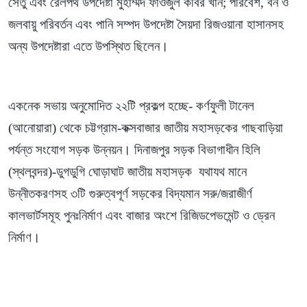
সেতু এবং রেলপথ উপদেষ্টা মুহাম্মদ ফাওজুল কবির খান; পরিবেশ, বন ও
জলবায়ু পরিবর্তন এবং পানি সম্পদ উপদেষ্টা সৈয়দা রিজওয়ানা হাসানসহ
অন্য উপদেষ্টারা এতে উপস্থিত ছিলেন।
একনেক সভায় অনুমোদিত ২২টি প্রকল্প হচ্ছে- কর্ণফুলী টানেল
(আনোয়ারা) থেকে চট্টগ্রাম-কক্সবাজার জাতীয় মহাসড়কের গাছবাড়িয়া
পর্যন্ত সংযোগ সড়ক উন্নয়ন। দিনাজপুর সড়ক বিভাগাধীন হিলি
(স্থলবন্দর)-ডুগডুগি ঘোড়াঘাট জাতীয় মহাসড়ক যথাযথ মানে
উন্নীতকরণসহ ৩টি গুরুত্বপূর্ণ সড়কের বিদ্যমান সরু/জরাজীর্ণ
কালভার্টসমূহ পুনঃনির্মাণ এবং বাজার অংশে রিজিডপেভমেন্ট ও ড্রেন
নির্মাণ।