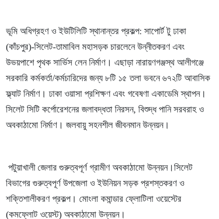
ভূমি অধিগ্রহণ ও ইউটিলিটি স্থানান্তর প্রকল্প: সাপোর্ট টু ঢাকা
(কাঁচপুর)-সিলেট-তামাবিল মহাসড়ক চারলেনে উন্নীতকরণ এবং
উভয়পাশে পৃথক সার্ভিস লেন নির্মাণ। এছাড়া নারায়ণগঞ্জস্থ আলীগঞ্জে
সরকারি কর্মকর্তা/কর্মচারিদের জন্য ৮টি ১৫ তলা ভবনে ৬৭২টি আবাসিক
ফ্ল্যাট নির্মাণ। ঢাকা ওয়াসা প্রশিক্ষণ এবং গবেষণা একাডেমি স্থাপন।
সিলেট সিটি কর্পোরেশনের জলাবদ্ধতা নিরসন, বিশুদ্ধ পানি সরবরাহ ও
অবকাঠামো নির্মাণ। জলবায়ু সহনশীল জীবনমান উন্নয়ন।
পটুয়াখালী জেলার গুরুত্বপূর্ণ গ্রামীণ অবকাঠামো উন্নয়ন।সিলেট
বিভাগের গুরুত্বপূর্ণ উপজেলা ও ইউনিয়ন সড়ক প্রশস্তকরণ ও
শক্তিশালীকরণ প্রকল্প। মোংলা কমান্ডার ফ্লোটিলা ওয়েস্টের
(কমফ্লোট ওয়েস্ট) অবকাঠামো উন্নয়ন।