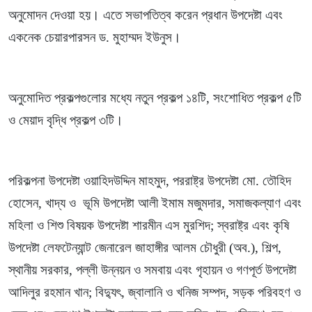
অনুমোদন দেওয়া হয়। এতে সভাপতিত্ব করেন প্রধান উপদেষ্টা এবং
একনেক চেয়ারপারসন ড. মুহাম্মদ ইউনুস।
অনুমোদিত প্রকল্পগুলোর মধ্যে নতুন প্রকল্প ১৪টি, সংশোধিত প্রকল্প ৫টি
ও মেয়াদ বৃদ্ধি প্রকল্প ৩টি।
পরিকল্পনা উপদেষ্টা ওয়াহিদউদ্দিন মাহমুদ, পররাষ্ট্র উপদেষ্টা মো. তৌহিদ
হোসেন, খাদ্য ও ভূমি উপদেষ্টা আলী ইমাম মজুমদার, সমাজকল্যাণ এবং
মহিলা ও শিশু বিষয়ক উপদেষ্টা শারমীন এস মুরশিদ; স্বরাষ্ট্র এবং কৃষি
উপদেষ্টা লেফটেন্যান্ট জেনারেল জাহাঙ্গীর আলম চৌধুরী (অব.), শিল্প,
স্থানীয় সরকার, পল্লী উন্নয়ন ও সমবায় এবং গৃহায়ন ও গণপূর্ত উপদেষ্টা
আদিলুর রহমান খান; বিদ্যুৎ, জ্বালানি ও খনিজ সম্পদ, সড়ক পরিবহণ ও