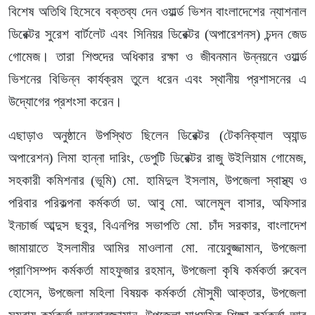
বিশেষ অতিথি হিসেবে বক্তব্য দেন ওয়ার্ল্ড ভিশন বাংলাদেশের ন্যাশনাল
ডিরেক্টর সুরেশ বার্টলেট এবং সিনিয়র ডিরেক্টর (অপারেশনস) চন্দন জেড
গোমেজ। তারা শিশুদের অধিকার রক্ষা ও জীবনমান উন্নয়নে ওয়ার্ল্ড
ভিশনের বিভিন্ন কার্যক্রম তুলে ধরেন এবং স্থানীয় প্রশাসনের এ
উদ্যোগের প্রশংসা করেন।
এছাড়াও অনুষ্ঠানে উপস্থিত ছিলেন ডিরেক্টর (টেকনিক্যাল অ্যান্ড
অপারেশন) লিমা হান্না দারিং, ডেপুটি ডিরেক্টর রাজু উইলিয়াম গোমেজ,
সহকারী কমিশনার (ভূমি) মো. হামিদুল ইসলাম, উপজেলা স্বাস্থ্য ও
পরিবার পরিকল্পনা কর্মকর্তা ডা. আবু মো. আলেমুল বাসার, অফিসার
ইনচার্জ আব্দুস ছবুর, বিএনপির সভাপতি মো. চাঁদ সরকার, বাংলাদেশ
জামায়াতে ইসলামীর আমির মাওলানা মো. নায়েবুজ্জামান, উপজেলা
প্রাণিসম্পদ কর্মকর্তা মাহফুজার রহমান, উপজেলা কৃষি কর্মকর্তা রুবেল
হোসেন, উপজেলা মহিলা বিষয়ক কর্মকর্তা মৌসুমী আক্তার, উপজেলা