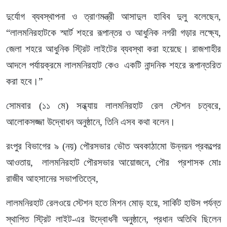
দুর্যোগ ব্যবস্থাপনা ও ত্রাণমন্ত্রী আসাদুল হাবিব দুলু বলেছেন,
“লালমনিরহাটকে স্মার্ট শহরে রূপান্তর ও আধুনিক নগরী গড়ার লক্ষ্যে,
জেলা শহরে আধুনিক স্ট্রিট লাইটের ব্যবস্থা করা হয়েছে। রাজশাহীর
আদলে পর্যায়ক্রমে লালমনিরহাট কেও একটি নান্দনিক শহরে রূপান্তরিত
করা হবে।”
সোমবার (১১ মে) সন্ধ্যায় লালমনিরহাট রেল স্টেশন চত্বরে,
আলোকসজ্জা উদ্বোধন অনুষ্ঠানে, তিনি এসব কথা বলেন।
রংপুর বিভাগের ৯ (নয়) পৌরসভার ভৌত অবকাঠামো উন্নয়ন প্রকল্পের
আওতায়, লালমনিরহাট পৌরসভার আয়োজনে, পৌর প্রশাসক মোঃ
রাজীব আহসানের সভাপতিত্বে,
লালমনিরহাট রেলওয়ে স্টেশন হতে মিশন মোড় হয়ে, সার্কিট হাউস পর্যন্ত
স্থাপিত স্ট্রিট লাইট-এর উদ্বোধনী অনুষ্ঠানে, প্রধান অতিথি ছিলেন