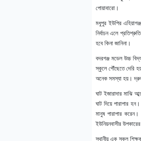
পোয়াবারো।
মধুপুর ইউপির এহিয়াগ
নির্বাচন এলে প্রতিশ্র
হবে কিনা জানিনা।
বদরগঞ্জ মডেল উচ্চ বিদ
স্কুলে পৌঁছেতে দেরি হ
অনেক সমস্যা হয়। দ্রু
ঘাট ইজারাদার মাঝি আব্
ঘাট দিয়ে পারাপার হন
মানুষ পারাপার করেন।
ইউনিয়নবাসীর উপকারের 
স্থানীয় এক স্কুল শিক