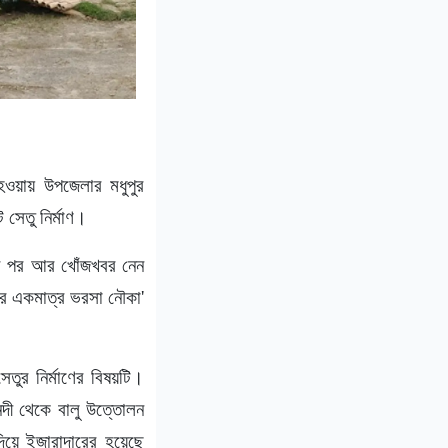
হওয়ায় উপজেলার মধুপুর
ে সেতু নির্মাণ।
বসার পর আর খোঁজখবর নেন
ার একমাত্র ভরসা নৌকা'
র নির্মাণের বিষয়টি।
নদী থেকে বালু উত্তোলন
িয়ে ইজারাদারের হয়েছে