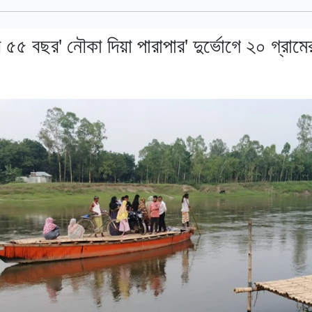
় ৫৫ বছর' নৌকা দিয়া পারাপার' দুর্ভোগে ২০ গ্রামে