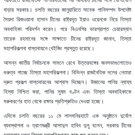
পরবর্তীতে রাজনৈতিক পটপরিবর্তনের পর আবারও চীনের সঙ্গে যোগাযোগ
বাড়ায় সরকার। চলতি বছরের জানুয়ারিতে সাবেক পানিসম্পদ উপদেষ্টা
সৈয়দা রিজওয়ানা হাসান চীনের রাষ্ট্রদূত ইয়াও ওয়েনকে নিয়ে তিস্তা
অববাহিকা পরিদর্শন করেন। পরে বিএনপির ভারপ্রাপ্ত চেয়ারম্যান
তারেক রহমানের সঙ্গে সাক্ষাতে চীনের রাষ্ট্রদূত জানান, তিস্তা
মহাপরিকল্পনা বাস্তবায়নে বেইজিং প্রস্তুত রয়েছে।
আসন্ন জাতীয় নির্বাচনকে সামনে রেখে উত্তরবঙ্গের জনসভাগুলোতেও
গুরুত্ব পাচ্ছে তিস্তা মহাপরিকল্পনা। বিভিন্ন রাজনৈতিক দলের নেতারা
দ্রুত প্রকল্প বাস্তবায়নের আশ্বাস দিচ্ছেন। উজানের পানির ন্যায্য
হিস্যা নিশ্চিত করা, পানির সুষম বণ্টন এবং তিস্তা অববাহিকাকে
মরুকরণের হাত থেকে রক্ষার প্রতিশ্রুতিও দেওয়া হচ্ছে।
এদিকে চলতি বছরের ১১ মে লালমনিরহাটে এক অনুষ্ঠানে দুর্যোগ
ব্যবস্থাপনা ও ত্রাণমন্ত্রী আসাদুল হাবিব দুলু বলেন, সরকার চীনের