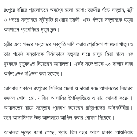
রংপুরে বয়িরে প্রলোভনে অবধ্যৈ মলো মশো: তরুনীর র্গভে সন্তান, স্ত্রী
ও গভরে সন্তানরে স্বীকৃতি চাওয়ায় তরুনী এবং র্গভরে সন্তানকে হত্যা
অবশষেে প্রমেকিরে মৃত্যু দন্ড।
স্ত্রীর এবং গভরে সন্তানরে স্বকৃতি দাবি করায় প্রেমিকা শান্তনা খাতুন ও
তার গর্ভের সন্তানকে নির্মমভাবে হত্যার দায়ে মাসুম মিয়া নামে এক
যুবককে মৃত্যুদণ্ড দিয়েছেন আদালত। একই সঙ্গে তাকে ২০ হাজার টাকা
অর্থদণ্ডেও দণ্ডিত করা হয়েছে।
রোববার সকালে রংপুরের সিনিয়র জেলা ও দায়রা জজ আদালতের বিচারক
ফজলে খোদা মো. নাজির আসামির উপস্থিতিতে এ রায় ঘোষণা করেন।
আদালতের রায়ে সন্তোষ প্রকাশ করেছেন রাষ্ট্রপক্ষের আইনজীবীরা।
তবে আসামিপক্ষ উচ্চ আদালতে আপিল করার ঘোষণা দিয়েছে।
আদালত সূত্রে জানা গেছে, প্রায় তিন বছর আগে ঢাকার আশুলিয়ায়