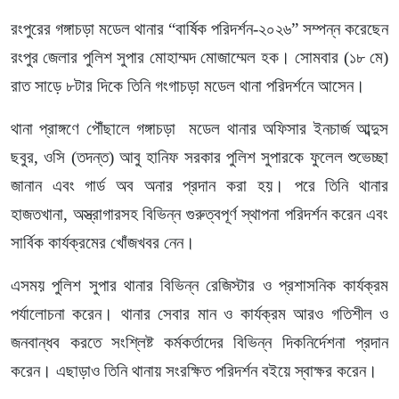
রংপুরের গঙ্গাচড়া মডেল থানার “বার্ষিক পরিদর্শন-২০২৬” সম্পন্ন করেছেন
রংপুর জেলার পুলিশ সুপার মোহাম্মদ মোজাম্মেল হক। সোমবার (১৮ মে)
রাত সাড়ে ৮টার দিকে তিনি গংগাচড়া মডেল থানা পরিদর্শনে আসেন।
থানা প্রাঙ্গণে পৌঁছালে গঙ্গাচড়া মডেল থানার অফিসার ইনচার্জ আব্দুস
ছবুর, ওসি (তদন্ত) আবু হানিফ সরকার পুলিশ সুপারকে ফুলেল শুভেচ্ছা
জানান এবং গার্ড অব অনার প্রদান করা হয়। পরে তিনি থানার
হাজতখানা, অস্ত্রাগারসহ বিভিন্ন গুরুত্বপূর্ণ স্থাপনা পরিদর্শন করেন এবং
সার্বিক কার্যক্রমের খোঁজখবর নেন।
এসময় পুলিশ সুপার থানার বিভিন্ন রেজিস্টার ও প্রশাসনিক কার্যক্রম
পর্যালোচনা করেন। থানার সেবার মান ও কার্যক্রম আরও গতিশীল ও
জনবান্ধব করতে সংশ্লিষ্ট কর্মকর্তাদের বিভিন্ন দিকনির্দেশনা প্রদান
করেন। এছাড়াও তিনি থানায় সংরক্ষিত পরিদর্শন বইয়ে স্বাক্ষর করেন।