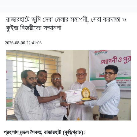
রাজারহাটে ভূমি সেবা মেলার সমাপনী, সেরা করদাতা ও
কুইজ বিজয়ীদের সম্মাননা
2026-08-06 22:41:03
প্রহলাদ মন্ডল সৈকত, রাজারহাট (কুড়িগ্রাম):