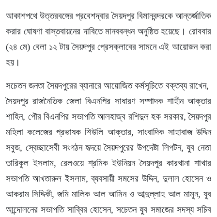
আকাশপথে উত্তরবঙ্গের প্রবেশদ্বার সৈয়দপুর বিমানবন্দরকে আন্তর্জাতিক
করার ঘোষণা বাস্তবায়নের দাবিতে মানববন্ধন অনুষ্ঠিত হয়েছে। রোববার
(২৪ মে) বেলা ১২ টায় সৈয়দপুর প্রেসক্লাবের সামনে এই আয়োজন করা
হয়।
সচেতন জনতা সৈয়দপুরের ব্যানারে আয়োজিত কর্মসূচিতে বক্তব্য রাখেন,
সৈয়দপুর রাজনৈতিক জেলা বিএনপির সাধারণ সম্পাদক শাহীন আক্তার
শাহিন, পৌর বিএনপির সভাপতি আলহাজ্ব রশিদুল হক সরকার, সৈয়দপুর
মহিলা কলেজের প্রভাষক শিউলি আক্তার, সাংবাদিক সাহাবাজ উদ্দিন
সবুজ, স্বেচ্ছাসেবী সংগঠন হৃদয়ে সৈয়দপুরের উপদেষ্টা লিপটন, যুব নেতা
তারিকুল ইসলাম, রেলওয়ে শ্রমিক ইউনিয়ন সৈয়দপুর কারখানা শাখার
সভাপতি আখতারুল ইসলাম, ব্যবসায়ী সমসের উদ্দিন, দুলাল হোসেন ও
আকরাম সিদ্দিকী, জমি মালিক আল আমিন ও আব্দুল্লাহ আল মামুন, যুব
আন্দোলনের সভাপতি সাব্বির হোসেন, সচেতন যুব সমাজের সদস্য সচিব