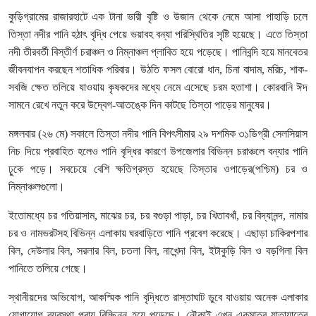
কুড়িগ্রামের
রাজারহাটে
এক
টানা
ভারী
বৃষ্টি
ও
উজান
থেকে
নেমে
আসা
পাহাড়ি
ঢলে
তিস্তা
নদীর
পানি
হঠাৎ
বৃদ্ধি
পেয়ে
ভয়াবহ
বন্যা
পরিস্থিতির
সৃষ্টি
হয়েছে।
এতে
তিস্তা
নদী
তীরবর্তী
বিস্তীর্ণ
চরাঞ্চল
ও
নিম্নাঞ্চল
প্লাবিত
হয়ে
পড়েছে।
পানিবন্দি
হয়ে
মানবেতর
জীবনযাপন
করছেন
শতাধিক
পরিবার।
উঠতি
ফসল
বোরো
ধান
,
চিনা
বাদাম
,
মরিচ
,
শাক
-
সবজি
ক্ষেত
তলিয়ে
যাওয়ায়
কৃষকদের
মধ্যে
নেমে
এসেছে
চরম
হতাশা।
কোরবানি
ঈদ
সামনে
রেখে
নতুন
করে
উদ্বেগ
-
আতঙ্কে
দিন
কাটছে
তিস্তা
পাড়ের
মানুষের।
মঙ্গলবার
(
২৬
মে
)
সকালে
তিস্তা
নদীর
পানি
বিপৎসীমার
২৯
দশমিক
৩১ডিগ্রী
সেলসিয়াস
নিচ
দিয়ে
প্রবাহিত
হলেও
পানি
বৃদ্ধির
কারণে
উপজেলার
বিভিন্ন
চরাঞ্চলে
বন্যার
পানি
ঢ়ুকে
পড়ে।
সবচেয়ে
বেশি
ক্ষতিগ্রস্ত
হয়েছে
তিস্তার
ওপাড়ের
(
পশ্চিম
)
চর
ও
নিম্নাঞ্চলগুলো।
ইতোমধ্যে
চর
গতিয়াসাম
,
মাঝের
চর
,
চর
বগুড়া
পাড়া
,
চর
খিতাবখাঁ
,
চর
বিদ্যানন্দ
,
নামার
চর
ও
নামভরটসহ
বিভিন্ন
এলাকায়
ঘরবাড়িতে
পানি
প্রবেশ
করেছে।
এছাড়া
চাকিরপশার
বিল
,
দেউলার
বিল
,
সরলার
বিল
,
চতলা
বিল
,
নাখেন্দা
বিল
,
ইটাকুড়ি
বিল
ও
বড়গিলা
বিল
পানিতে
তলিয়ে
গেছে।
স্থানীয়দের
অভিযোগ
,
আকস্মিক
পানি
বৃদ্ধিতে
রাস্তাঘাট
ডুবে
যাওয়ায়
অনেক
এলাকার
যোগাযোগ
ব্যবস্থা
প্রায়
বিচ্ছিন্ন
হয়ে
পড়েছে।
নৌকাই
এখন
একমাত্র
যাতায়াতের