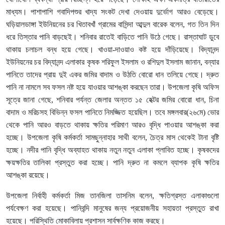
মাধ্যম।
পাশাপাশি
গবাদিপশুর
খাদ্য
সংকট
দেখা
দেওয়ায়
দুর্ভোগ
আরও
বেড়েছে।
ঘড়িয়ালডাঙ্গা
ইউনিয়নের
চর
খিতাবখাঁ
গ্রামের
বাসিন্দা
আব্দুল
বারেক
বলেন
,
গত
তিন
দিন
ধরে
তিস্তার
পানি
বাড়ছেই।
শনিবার
রাতেই
বাড়িতে
পানি
উঠে
গেছে।
রাস্তাঘাট
ডুবে
থাকায়
চলাচল
বন্ধ
হয়ে
গেছে।
খাওয়া
-
দাওয়াও
কষ্ট
হয়ে
দাঁড়িয়েছে।
বিদ্যানন্দ
ইউনিয়নের
চর
বিদ্যানন্দ
এলাকার
কৃষক
শরিফুল
ইসলাম
ও
রশিদুল
ইসলাম
জানান
,
বন্যার
পানিতে
তাদের
প্রায়
দুই
একর
জমির
বাদাম
ও
উঠতি
বোরো
ধান
তলিয়ে
গেছে।
দ্রুত
পানি
না
নামলে
সব
ফসল
নষ্ট
হয়ে
যাওয়ার
আশঙ্কা
করছেন
তারা।
উপজেলা
কৃষি
অফিস
সূত্রে
জানা
গেছে
,
শনিবার
পর্যন্ত
জেলার
অন্তত
১৫
হেক্টর
জমির
বোরো
ধান
,
চিনা
বাদাম
ও
মরিচসহ
বিভিন্ন
ফসল
পানিতে
নিমজ্জিত
হয়েছিল।
তবে
মঙ্গলবার
(
২৬মে
)
ভোর
থেকে
পানি
আরও
বাড়তে
থাকায়
ক্ষতির
পরিমাণ
আরও
বৃদ্ধি
পাওয়ার
আশঙ্কা
করা
হচ্ছে।
উপজেলা
কৃষি
কর্মকর্তা
সামছুন্নাহার
সাথী
বলেন
,
চৈত্র
মাস
থেকেই
টানা
বৃষ্টি
হচ্ছে।
নদীর
পানি
বৃদ্ধি
অব্যাহত
থাকায়
নতুন
নতুন
এলাকা
প্লাবিত
হচ্ছে।
কৃষকদের
ক্ষয়ক্ষতির
তালিকা
প্রস্তুত
করা
হচ্ছে।
পানি
দ্রুত
না
কমলে
ব্যাপক
কৃষি
ক্ষতির
আশঙ্কা
রয়েছে।
উপজেলা
নির্বাহী
কর্মকর্তা
মিজ
তানজিলা
তাসনিম
বলেন
,
ক্ষতিগ্রস্ত
এলাকাগুলো
পর্যবেক্ষণ
করা
হয়েছে।
পানিবন্দি
মানুষের
জন্য
প্রয়োজনীয়
সহায়তা
প্রস্তুত
রাখা
হয়েছে।
পরিস্থিতি
মোকাবিলায়
প্রশাসন
সার্বক্ষণিক
কাজ
করছে।