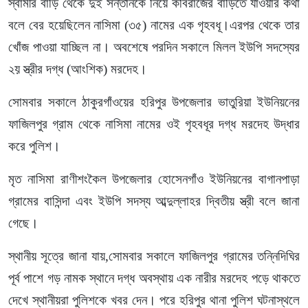
স্বামীর বাড়ি থেকে দুই সন্তানকে নিয়ে কবিরাজের বাড়িতে যাওয়ার কথা
বলে বের হয়েছিলেন নাসিমা (৩৫) নামের এক গৃহবধূ।এরপর থেকে তার
খোঁজ পাওয়া যাচ্ছিল না। অবশেষে পরদিন সকালে মিলল ইউপি সদস্যের
২য় স্ত্রীর দগ্ধ (আংশিক) মরদেহ।
সোমবার সকালে ঠাকুরগাঁওয়ের হরিপুর উপজেলার ভাতুরিয়া ইউনিয়নের
ফাজিলপুর গ্রাম থেকে নাসিমা নামের ওই গৃহবধূর দগ্ধ মরদেহ উদ্ধার
করে পুলিশ।
মৃত নাসিমা রাণীশংকৈল উপজেলার হোসেনগাঁও ইউনিয়নের বাগানপাড়া
গ্রামের বাসিন্দা এবং ইউপি সদস্য আব্দুল্লাহর দ্বিতীয় স্ত্রী বলে জানা
গেছে।
স্থানীয় সূত্রে জানা যায়,সোমবার সকালে ফাজিলপুর গ্রামের তন্নিদিঘির
পূর্ব পাশে গড় নামক স্থানে দগ্ধ অবস্থায় এক নারীর মরদেহ পড়ে থাকতে
দেখে স্থানীয়রা পুলিশকে খবর দেন। পরে হরিপুর থানা পুলিশ ঘটনাস্থলে