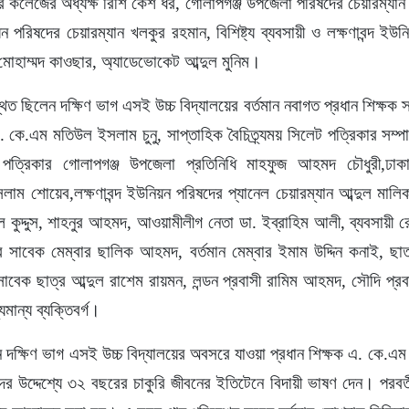
কলেজের অধ্যক্ষ রিশি কেশ ধর, গোলাপগঞ্জ উপজেলা পরিষদের চেয়ারম্যান মঞ
ন পরিষদের চেয়ারম্যান খলকুর রহমান, বিশিষ্ট্য ব্যবসায়ী ও লক্ষণাবন্দ ইউ
 অজি মোহাম্মদ কাওছার, অ্যাডেভোকেট আব্দুল মুনিম।
্থিত ছিলেন দক্ষিণ ভাগ এসই উচ্চ বিদ্যালয়ের বর্তমান নবাগত প্রধান শিক্ষক
 এ. কে.এম মতিউল ইসলাম চুনু, সাপ্তাহিক বৈচিত্র্যময় সিলেট পত্রিকার সম
পত্রিকার গোলাপগঞ্জ উপজেলা প্রতিনিধি মাহফুজ আহমদ চৌধুরী,ঢাকাদ
সলাম শোয়েব,লক্ষণাবন্দ ইউনিয়ন পরিষদের প্যানেল চেয়ারম্যান আব্দুল মালি
দুল কুদ্দুস, শাহনুর আহমদ, আওয়ামীলীগ নেতা ডা. ইব্রাহিম আলী, ব্যবসা
ের সাবেক মেম্বার ছালিক আহমদ, বর্তমান মেম্বার ইমাম উদ্দিন কনাই, ছা
 সাবেক ছাত্র আব্দুল রাশেম রায়মন, লন্ডন প্রবাসী রামিম আহমদ, সৌদি প্র
ান্য ব্যক্তিবর্গ।
 দক্ষিণ ভাগ এসই উচ্চ বিদ্যালয়ের অবসরে যাওয়া প্রধান শিক্ষক এ. কে.এম
ের উদ্দেশ্যে ৩২ বছরের চাকুরি জীবনের ইতিটেনে বিদায়ী ভাষণ দেন। পরবর্ত