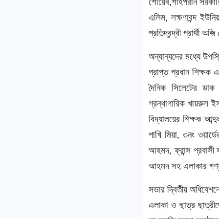
শোয়েব,শাহপরান সরকারি 
এলিম, লক্ষণাবন্দ ইউনিয়
প্রতিদ্বন্দ্বী প্রার্থী
অন্যান্যদের মধ্যে উপস
প্রাপ্ত প্রধান শিক্ষক
দৈনিক সিলেটের ডাক 
গ্রন্থাগারিক খায়রুল ই
বিদ্যালয়ের শিক্ষক আব্
পাখি মিয়া, ৩নং ওয়ার্ড
আহমদ, ফ্রান্স প্রবাসী
আহমদ সহ এলাকার গণ্যম
সভার দ্বিতীয় অধিবেশনে
এলাকা ও ছাত্র ছাত্রীদ