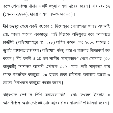
কওে গোলাপগঞ্জ থানায় একটি হত্যা মামলা দায়ের করেন। যার নং- ১২
(১৭-০৭-১৯৯৯), দায়রা মামলা নং-৩৮/২০০০)।
দীর্ঘ তদন্ত শেষে একই বছরের ৫ ডিসেম্বও গোলাপগঞ্জ থানার এসআই
মো. আব্দুল খালেক একমাত্র এমই মিয়াকে অভিযুক্ত করে আদালতে
চার্জশিট (অভিযোগপত্র নং- ১৪৮) দাখিল করেন এবং ২০০০ সালের ৫
জুলাই আদালত চার্জগঠন (অভিযোগ গঠন) করে এ মামলার বিচারকার্য শুরু
করেন। দীর্ঘ শুনানী ও ১৪ জন সাক্ষীর সাক্ষ্যগ্রহণ শেষে সোমবার (৩০
জানুয়ারী) আদালত আসামী এমইকে ৩০২ ধারায় দোষী সাব্যস্ত করে
তাকে যাবজ্জীবন কারাদন্ড, ২০ হাজার টাকা জরিমানা অনাদায়ে আরো ৩
মাসের বিনাশ্রমে কারাদন্ড প্রদান করেন।
রাষ্ট্রপক্ষে স্পেশাল পিপি অ্যাডভোকেট মোঃ ফখরুল ইসলাম ও
আসামীপক্ষে অ্যাডভোকেট মোঃ আব্দুর রকিব মামলাটি পরিচালনা করেন।