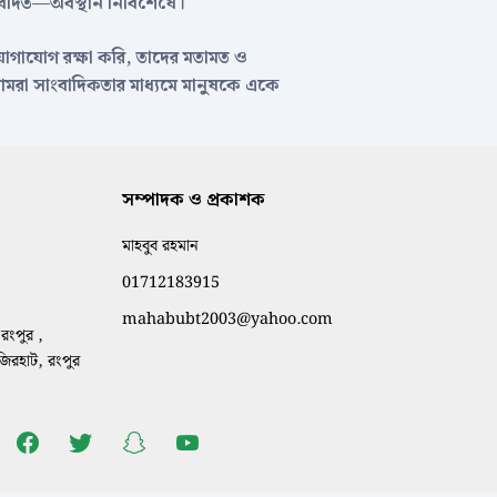
েদিত—অবস্থান নির্বিশেষে।
 যোগাযোগ রক্ষা করি, তাদের মতামত ও
—আমরা সাংবাদিকতার মাধ্যমে মানুষকে একে
সম্পাদক ও প্রকাশক
মাহবুব রহমান
01712183915
mahabubt2003@yahoo.com
রংপুর ,
াজিরহাট, রংপুর