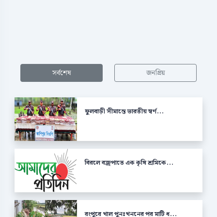
সর্বশেষ
জনপ্রিয়
ফুলবাড়ী সীমান্তে ভারতীয় স্বর্ণ...
বিরলে বজ্রপাতে এক কৃষি শ্রমিকে...
রংপুরে খাল পুনঃখননের পর মাটি ধ...