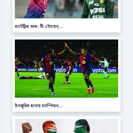
হ্যাটট্রিক ডাক: টি-টোয়েন্...
ইনজুরির হানায় চ্যাম্পিয়ন্...