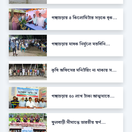
গঙ্গাচড়ায় ৪ কিলোমিটার সড়কে বৃক...
গঙ্গাচড়ায় মাদক নির্মূলে মতবিনি...
কৃষি অফিসের মনিটরিং না থাকায় স...
গঙ্গাচড়ায় ৫০ লাখ টাকা আত্মসাতে...
ফুলবাড়ী সীমান্তে ভারতীয় স্বর্ণ...