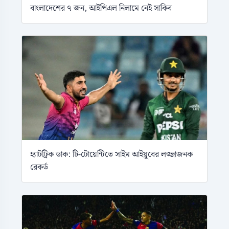
বাংলাদেশের ৭ জন, আইপিএল নিলামে নেই সাকিব
হ্যাটট্রিক ডাক: টি-টোয়েন্টিতে সাইম আইয়ুবের লজ্জাজনক
রেকর্ড