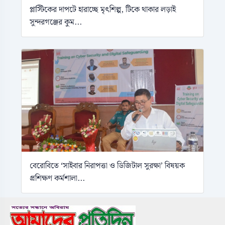
প্লাস্টিকের দাপটে হারাচ্ছে মৃৎশিল্প, টিকে থাকার লড়াই
সুন্দরগঞ্জের কুম...
বেরোবিতে ‘সাইবার নিরাপত্তা ও ডিজিটাল সুরক্ষা’ বিষয়ক
প্রশিক্ষণ কর্মশালা...