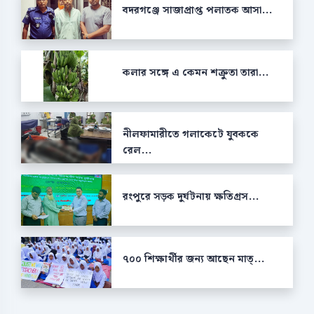
বদরগঞ্জে সাজাপ্রাপ্ত পলাতক আসা...
কলার সঙ্গে এ কেমন শক্রুতা তারা...
নীলফামারীতে গলাকেটে যুবককে
রেল...
রংপুরে সড়ক দুর্ঘটনায় ক্ষতিগ্রস...
৭০০ শিক্ষার্থীর জন্য আছেন মাত্...