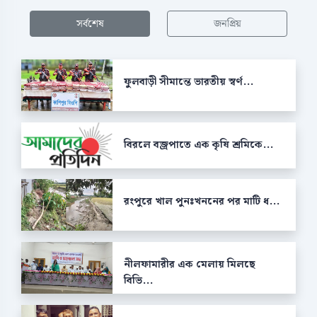
সর্বশেষ
জনপ্রিয়
ফুলবাড়ী সীমান্তে ভারতীয় স্বর্ণ...
বিরলে বজ্রপাতে এক কৃষি শ্রমিকে...
রংপুরে খাল পুনঃখননের পর মাটি ধ...
নীলফামারীর এক মেলায় মিলছে
বিভি...