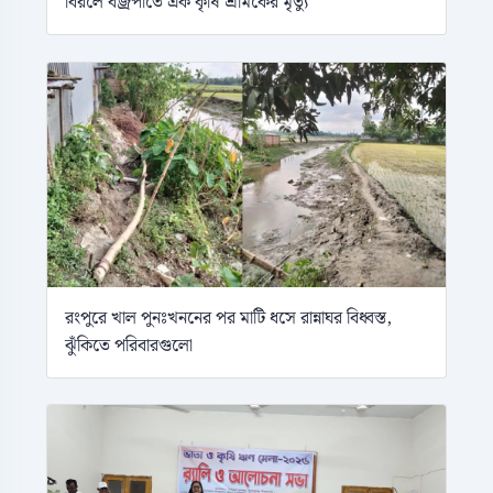
বিরলে বজ্রপাতে এক কৃষি শ্রমিকের মৃত্যু
রংপুরে খাল পুনঃখননের পর মাটি ধসে রান্নাঘর বিধ্বস্ত,
ঝুঁকিতে পরিবারগুলো