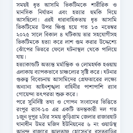
সময়ই ধৃত আসামি ভিকটিমকে শারীরিক ও
মানসিক নির্যাতন এবং হত্যার হুমকি দিয়ে
আসছিলো। এরই ধারাবাহিকতায় ধৃত আসামি
ভিকটিমের উপর ক্ষিপ্ত হয়ে গত ১৩ নভেম্বর
২০২৫ সালে বিকাল ৪ ঘটিকায় তার সহযোগীসহ
ভিকটিমকে হত্যা করে লাশ গুম করার উদ্দেশ্যে
ঝোঁপের ভিতরে ফেলে ঘটনাস্থল থেকে পালিয়ে
যায়।
হত্যাকান্ডটি অত্যন্ত মর্মান্তিক ও লোমহর্ষক হওয়ায়
এলাকায় ব্যাপকভাবে চাঞ্চল্যের সৃষ্টি করে। ঘটনার
গুরুত্ব বিবেচনায় আসামিদের গ্রেফতারের লক্ষ্যে
অন্যান্য আইনশৃঙ্খলা বাহিনীর পাশাপাশি র‍্যাব
গোয়েন্দা তৎপরতা শুরু করে।
পরে সুনির্দিষ্ট তথ্য ও গোপন সংবাদের ভিত্তিতে
রংপুর র‍্যাব-১৩ এর একটি তদন্তকারী দল গত
১জুন দুপুর ২টার সময় কুড়িগ্রাম জেলার রাজারহাট
থানাধীন উমর মজিদ ইউনিয়নের ৬ নং ওয়ার্ডস্থ
আনন্দ বাজারে আলতাফ হোসেন'র বসতবাড়ির