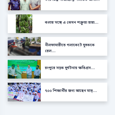
কলার সঙ্গে এ কেমন শক্রুতা তারা...
নীলফামারীতে গলাকেটে যুবককে
রেল...
রংপুরে সড়ক দুর্ঘটনায় ক্ষতিগ্রস...
৭০০ শিক্ষার্থীর জন্য আছেন মাত্...