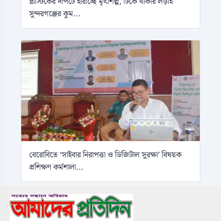
প্লাস্টিকের দাপটে হারাচ্ছে মৃৎশিল্প, টিকে থাকার লড়াই
সুন্দরগঞ্জের কুম...
বেরোবিতে ‘সাইবার নিরাপত্তা ও ডিজিটাল সুরক্ষা’ বিষয়ক
প্রশিক্ষণ কর্মশালা...