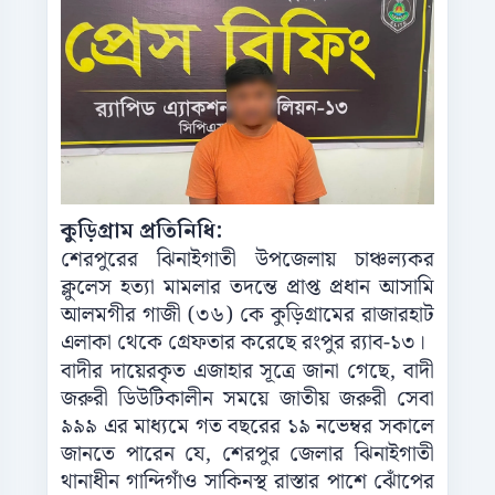
কুড়িগ্রাম প্রতিনিধি:
শেরপুরের ঝিনাইগাতী উপজেলায় চাঞ্চল্যকর
ক্লুলেস হত্যা মামলার তদন্তে প্রাপ্ত প্রধান আসামি
আলমগীর গাজী (৩৬) কে কুড়িগ্রামের রাজারহাট
এলাকা থেকে গ্রেফতার করেছে রংপুর র‍্যাব-১৩।
বাদীর দায়েরকৃত এজাহার সূত্রে জানা গেছে, বাদী
জরুরী ডিউটিকালীন সময়ে জাতীয় জরুরী সেবা
৯৯৯ এর মাধ্যমে গত বছরের ১৯ নভেম্বর সকালে
জানতে পারেন যে, শেরপুর জেলার ঝিনাইগাতী
থানাধীন গান্দিগাঁও সাকিনস্থ রাস্তার পাশে ঝোঁপের