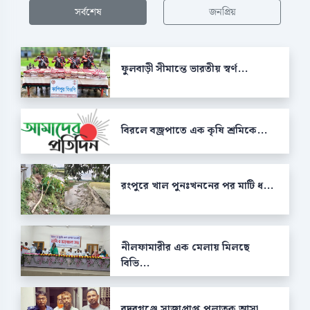
সর্বশেষ
জনপ্রিয়
ফুলবাড়ী সীমান্তে ভারতীয় স্বর্ণ...
বিরলে বজ্রপাতে এক কৃষি শ্রমিকে...
রংপুরে খাল পুনঃখননের পর মাটি ধ...
নীলফামারীর এক মেলায় মিলছে
বিভি...
বদরগঞ্জে সাজাপ্রাপ্ত পলাতক আসা...