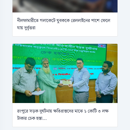
নীলফামারীতে গলাকেটে যুবককে রেললাইনের পাশে ফেলে
যায় দুর্বৃত্তরা
রংপুরে সড়ক দুর্ঘটনায় ক্ষতিগ্রস্তদের মাঝে ১ কোটি ৩ লক্ষ
টাকার চেক হস্তা...