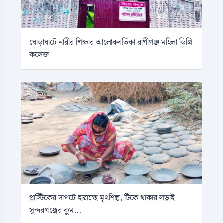
ঘোড়াঘাটে নারীর শিক্ষার আলোকবর্তিকা রাণীগঞ্জ মহিলা ডিগ্রি
কলেজ
প্লাস্টিকের দাপটে হারাচ্ছে মৃৎশিল্প, টিকে থাকার লড়াই
সুন্দরগঞ্জের কুম...