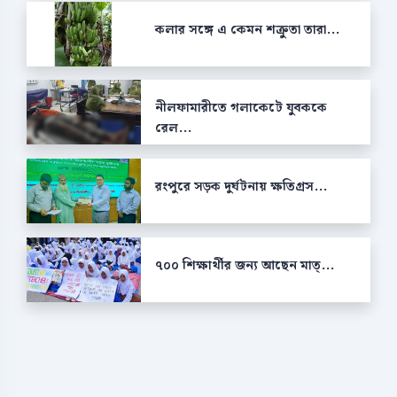
কলার সঙ্গে এ কেমন শক্রুতা তারা...
নীলফামারীতে গলাকেটে যুবককে
রেল...
রংপুরে সড়ক দুর্ঘটনায় ক্ষতিগ্রস...
৭০০ শিক্ষার্থীর জন্য আছেন মাত্...