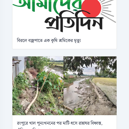
বিরলে বজ্রপাতে এক কৃষি শ্রমিকের মৃত্যু
রংপুরে খাল পুনঃখননের পর মাটি ধসে রান্নাঘর বিধ্বস্ত,