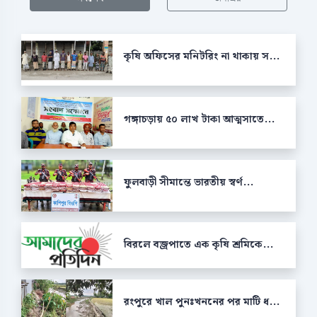
কৃষি অফিসের মনিটরিং না থাকায় স...
গঙ্গাচড়ায় ৫০ লাখ টাকা আত্মসাতে...
ফুলবাড়ী সীমান্তে ভারতীয় স্বর্ণ...
বিরলে বজ্রপাতে এক কৃষি শ্রমিকে...
রংপুরে খাল পুনঃখননের পর মাটি ধ...