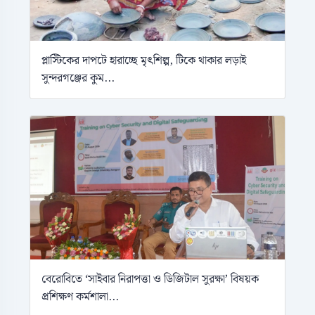
প্লাস্টিকের দাপটে হারাচ্ছে মৃৎশিল্প, টিকে থাকার লড়াই
সুন্দরগঞ্জের কুম...
বেরোবিতে ‘সাইবার নিরাপত্তা ও ডিজিটাল সুরক্ষা’ বিষয়ক
প্রশিক্ষণ কর্মশালা...