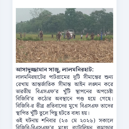
আসাদুজ্জামান সাজু, লালমনিরহাট:
লালমনিরহাটের পাটগ্রামের দুটি সীমান্তের শুন‌্য
রেখায় আন্তর্জাতিক সীমান্ত আইন লঙ্ঘন করে
ভারতীয় বিএসএফ’র খুঁটি স্থাপনের অপচেষ্টা
বিজিবি’র কঠোর অবস্থানে পণ্ড হয়ে গেছে।
বিজিবি-র তীব্র প্রতিবাদের মুখে বিএসএফ তাদের
স্থাপিত খুঁটি তুলে পিছু হটতে বাধ্য হয়।
ওই ঘটনায় শনিবার (২৩ মে ২০২৬) সকালে
বিজিবি-বিএসএফ’র মধ্যে ব্যাটালিয়ন কমান্ডার