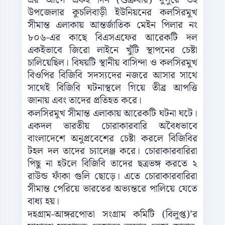
এর আগে একই দিন (শুক্রবার) দুপুরে ওই
উপজেলার কুচলিবাড়ী ইউনিয়নের কলসিরমুখ
সীমান্ত এলাকায় আন্তর্জাতিক মেইন পিলার নং
৮০৬-এর কাছে বিএসএফের আরেকটি দল
একইভাবে জিরো লাইনে খুঁটি স্থাপনের চেষ্টা
চালিয়েছিল। বিষয়টি স্থানীয় বাসিন্দা ও কলসিরমুখ
বিওপির বিজিবি সদস্যদের নজরে আসার সাথে
সাথেই বিজিবি ঘটনাস্থলে গিয়ে তীব্র আপত্তি
জানায় এবং তাদের প্রতিহত করে।
কলসিরমুখ সীমান্ত এলাকায় আরেকটি ঘটনা ঘটে।
একদল ভারতীয় চোরাকারবারি অবৈধভাবে
বাংলাদেশে অনুপ্রবেশের চেষ্টা করলে বিজিবির
টহল দল তাদের চ্যালেঞ্জ করে। চোরাকারবারিরা
পিছু না হটলে বিজিবি তাদের ছত্রভঙ্গ করতে ২
রাউন্ড ফাঁকা গুলি ছোড়ে। এতে চোরাকারবারিরা
সীমান্ত পেরিয়ে ভারতের অভ্যন্তরে পালিয়ে যেতে
বাধ্য হয়।
দহগ্রাম-আঙ্গরপোতা সংগ্রাম কমিটি (বিলুপ্ত)’র