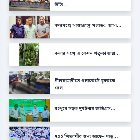
বিভি...
বদরগঞ্জে সাজাপ্রাপ্ত পলাতক আসা...
কলার সঙ্গে এ কেমন শক্রুতা তারা...
নীলফামারীতে গলাকেটে যুবককে
রেল...
রংপুরে সড়ক দুর্ঘটনায় ক্ষতিগ্রস...
৭০০ শিক্ষার্থীর জন্য আছেন মাত্...