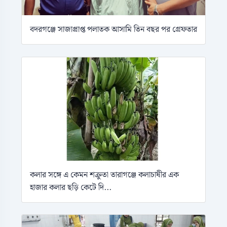
বদরগঞ্জে সাজাপ্রাপ্ত পলাতক আসামি তিন বছর পর গ্রেফতার
কলার সঙ্গে এ কেমন শক্রুতা তারাগঞ্জে কলাচাষীর এক
হাজার কলার ছড়ি কেটে দি...