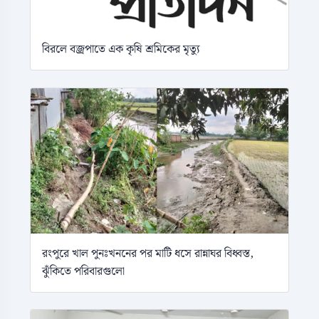
বিরলে বজ্রপাতে এক কৃষি শ্রমিকের মৃত্যু
রংপুরে খাল পুনঃখননের পর মাটি ধসে রান্নাঘর বিধ্বস্ত,
ঝুঁকিতে পরিবারগুলো