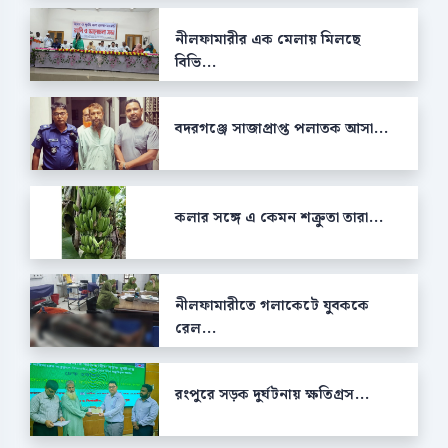
নীলফামারীর এক মেলায় মিলছে
বিভি...
বদরগঞ্জে সাজাপ্রাপ্ত পলাতক আসা...
কলার সঙ্গে এ কেমন শক্রুতা তারা...
নীলফামারীতে গলাকেটে যুবককে
রেল...
রংপুরে সড়ক দুর্ঘটনায় ক্ষতিগ্রস...