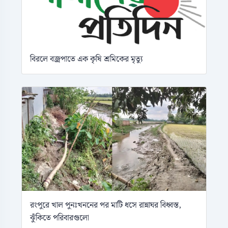
বিরলে বজ্রপাতে এক কৃষি শ্রমিকের মৃত্যু
রংপুরে খাল পুনঃখননের পর মাটি ধসে রান্নাঘর বিধ্বস্ত,
ঝুঁকিতে পরিবারগুলো