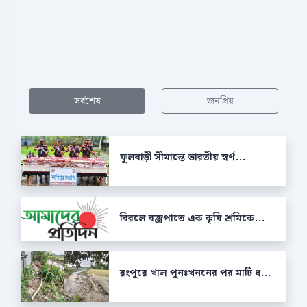
সর্বশেষ
জনপ্রিয়
ফুলবাড়ী সীমান্তে ভারতীয় স্বর্ণ...
বিরলে বজ্রপাতে এক কৃষি শ্রমিকে...
রংপুরে খাল পুনঃখননের পর মাটি ধ...