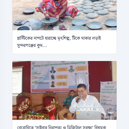
প্লাস্টিকের দাপটে হারাচ্ছে মৃৎশিল্প, টিকে থাকার লড়াই
সুন্দরগঞ্জের কুম...
বেরোবিতে ‘সাইবার নিরাপত্তা ও ডিজিটাল সুরক্ষা’ বিষয়ক