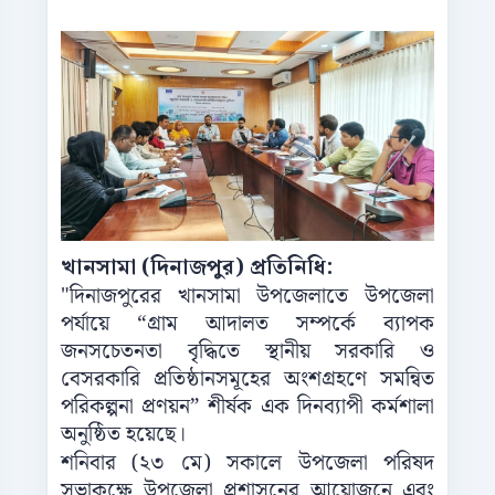
খানসামা (দিনাজপুর) প্রতিনিধি:
"দিনাজপুরের খানসামা উপজেলাতে উপজেলা
পর্যায়ে “গ্রাম আদালত সম্পর্কে ব্যাপক
জনসচেতনতা বৃদ্ধিতে স্থানীয় সরকারি ও
বেসরকারি প্রতিষ্ঠানসমূহের অংশগ্রহণে সমন্বিত
পরিকল্পনা প্রণয়ন” শীর্ষক এক দিনব্যাপী কর্মশালা
অনুষ্ঠিত হয়েছে।
শনিবার (২৩ মে) সকালে উপজেলা পরিষদ
সভাকক্ষে উপজেলা প্রশাসনের আয়োজনে এবং