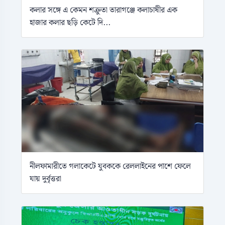
কলার সঙ্গে এ কেমন শক্রুতা তারাগঞ্জে কলাচাষীর এক
হাজার কলার ছড়ি কেটে দি...
নীলফামারীতে গলাকেটে যুবককে রেললাইনের পাশে ফেলে
যায় দুর্বৃত্তরা