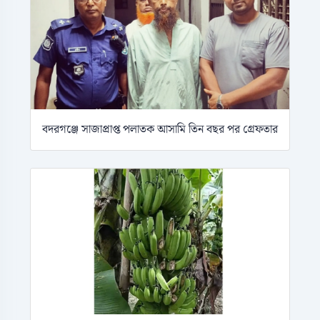
বদরগঞ্জে সাজাপ্রাপ্ত পলাতক আসামি তিন বছর পর গ্রেফতার