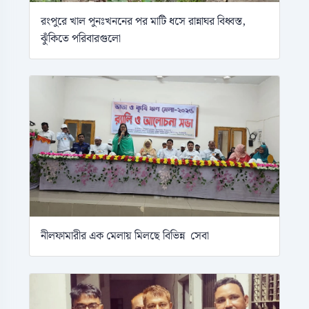
রংপুরে খাল পুনঃখননের পর মাটি ধসে রান্নাঘর বিধ্বস্ত,
ঝুঁকিতে পরিবারগুলো
নীলফামারীর এক মেলায় মিলছে বিভিন্ন সেবা