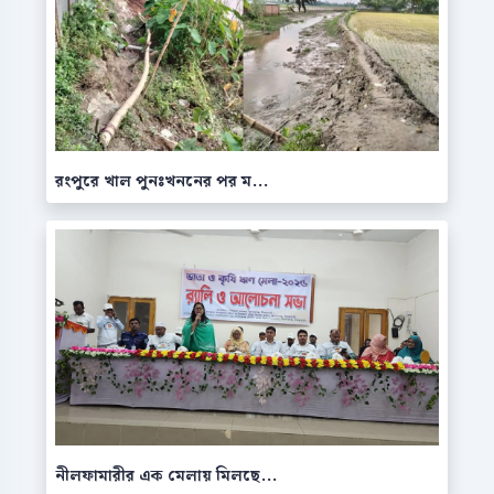
রংপুরে খাল পুনঃখননের পর ম...
নীলফামারীর এক মেলায় মিলছে...