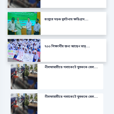
রংপুরে সড়ক দুর্ঘটনায় ক্ষতিগ্রস...
৭০০ শিক্ষার্থীর জন্য আছেন মাত্...
নীলফামারীতে গলাকেটে যুবককে রেল...
নীলফামারীতে গলাকেটে যুবককে রেল...