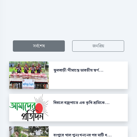
সর্বশেষ
জনপ্রিয়
ফুলবাড়ী সীমান্তে ভারতীয় স্বর্ণ...
বিরলে বজ্রপাতে এক কৃষি শ্রমিকে...
রংপুরে খাল পুনঃখননের পর মাটি ধ...