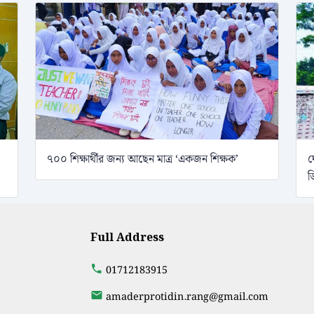
৭০০ শিক্ষার্থীর জন্য আছেন মাত্র ‘একজন শিক্ষক’
ঘ
ড
Full Address
01712183915
amaderprotidin.rang@gmail.com