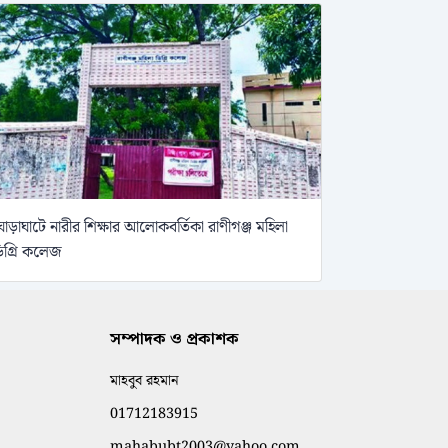
োড়াঘাটে নারীর শিক্ষার আলোকবর্তিকা রাণীগঞ্জ মহিলা
িগ্রি কলেজ
সম্পাদক ও প্রকাশক
মাহবুব রহমান
01712183915
mahabubt2003@yahoo.com