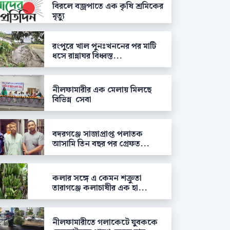
বিরলে বজ্রপাতে এক কৃষি শ্রমিকের
মৃত্যু
রংপুরে খাল পুনঃখননের পর মাটি
ধসে রান্নাঘর বিধ্বস্ত...
নীলফামারীর এক মেলায় মিলছে
বিভিন্ন সেবা
বদরগঞ্জে সাজাপ্রাপ্ত পলাতক
আসামি তিন বছর পর গ্রেফত...
কলার সঙ্গে এ কেমন শক্রুতা
তারাগঞ্জে কলাচাষীর এক হা...
নীলফামারীতে গলাকেটে যুবককে