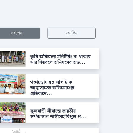
সর্বশেষ
জনপ্রিয়
কৃষি অফিসের মনিটরিং না থাকায়
সার বিতরণে অনিয়মের অভ...
গঙ্গাচড়ায় ৫০ লাখ টাকা
আত্মসাতের অভিযোগের
প্রতিবাদে...
ফুলবাড়ী সীমান্তে ভারতীয়
স্বর্ণকাতান শাড়ীসহ বিপুল প...