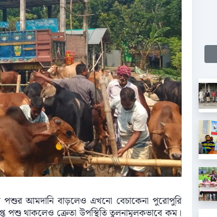
র পশুর আমদানি বাড়লেও এখনো বেচাকেনা পুরোপুরি
্ত পশু থাকলেও ক্রেতা উপস্থিতি তুলনামূলকভাবে কম।