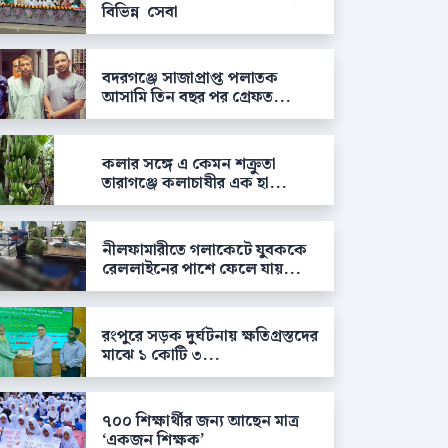
বিভিন্ন সেবা
বদরগঞ্জে সাজাপ্রাপ্ত পলাতক
আসামি তিন বছর পর গ্রেফত...
কলার সঙ্গে এ কেমন শক্রুতা
তারাগঞ্জে কলাচাষীর এক হা...
নীলফামারীতে গলাকেটে যুবককে
রেললাইনের পাশে ফেলে যায়...
রংপুরে সড়ক দুর্ঘটনায় ক্ষতিগ্রস্তদের
মাঝে ১ কোটি ৩...
৭০০ শিক্ষার্থীর জন্য আছেন মাত্র
‘একজন শিক্ষক’