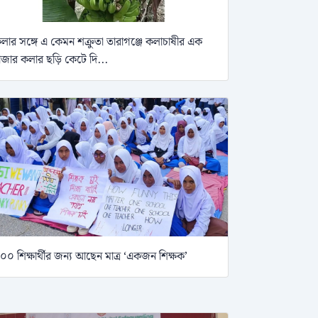
লার সঙ্গে এ কেমন শক্রুতা তারাগঞ্জে কলাচাষীর এক
াজার কলার ছড়ি কেটে দি...
০০ শিক্ষার্থীর জন্য আছেন মাত্র ‘একজন শিক্ষক’