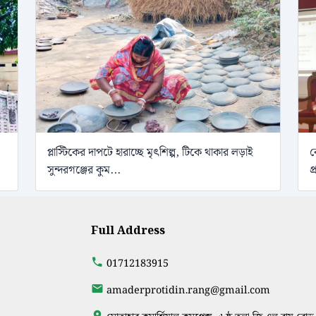
প্লাস্টিকের দাপটে হারাচ্ছে মৃৎশিল্প, টিকে থাকার লড়াই
ব
সুন্দরগঞ্জের কুম...
প
Full Address
01712183915
amaderprotidin.rang@gmail.com