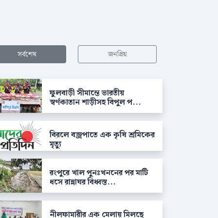
সর্বশেষ
জনপ্রিয়
ফুলবাড়ী সীমান্তে ভারতীয়
স্বর্ণকাতান শাড়ীসহ বিপুল প...
বিরলে বজ্রপাতে এক কৃষি শ্রমিকের
মৃত্যু
রংপুরে খাল পুনঃখননের পর মাটি
ধসে রান্নাঘর বিধ্বস্ত...
নীলফামারীর এক মেলায় মিলছে