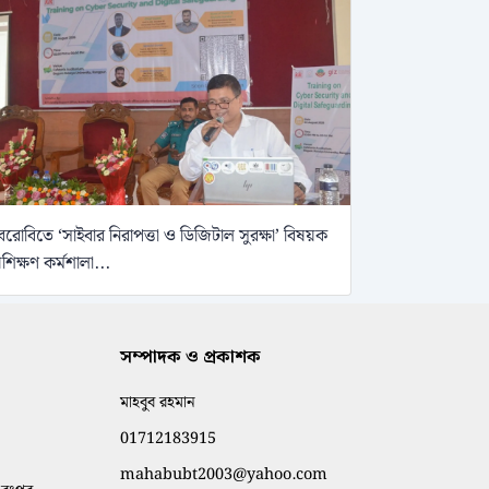
েরোবিতে ‘সাইবার নিরাপত্তা ও ডিজিটাল সুরক্ষা’ বিষয়ক
্রশিক্ষণ কর্মশালা...
সম্পাদক ও প্রকাশক
মাহবুব রহমান
01712183915
mahabubt2003@yahoo.com