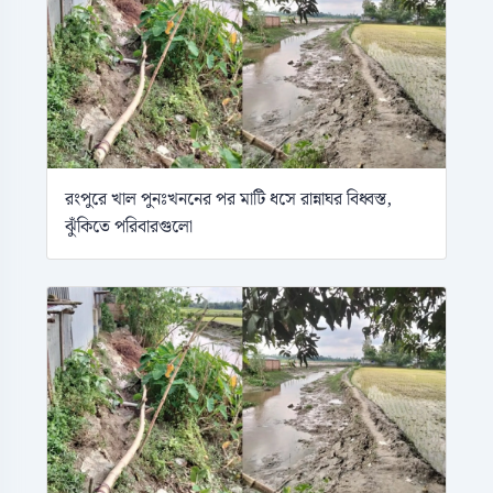
রংপুরে খাল পুনঃখননের পর মাটি ধসে রান্নাঘর বিধ্বস্ত,
ঝুঁকিতে পরিবারগুলো