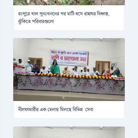
রংপুরে খাল পুনঃখননের পর মাটি ধসে রান্নাঘর বিধ্বস্ত,
ঝুঁকিতে পরিবারগুলো
নীলফামারীর এক মেলায় মিলছে বিভিন্ন সেবা