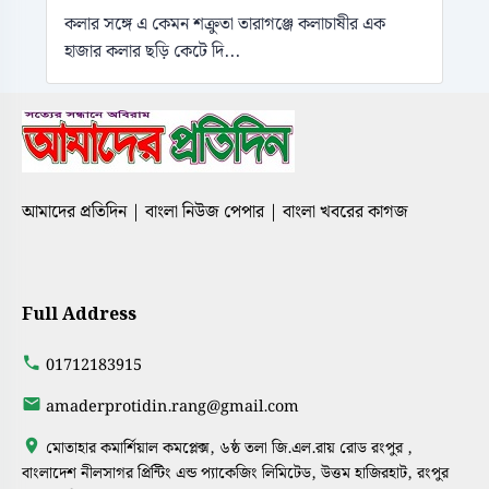
কলার সঙ্গে এ কেমন শক্রুতা তারাগঞ্জে কলাচাষীর এক
হাজার কলার ছড়ি কেটে দি...
আমাদের প্রতিদিন | বাংলা নিউজ পেপার | বাংলা খবরের কাগজ
Full Address
01712183915
amaderprotidin.rang@gmail.com
মোতাহার কমার্শিয়াল কমপ্লেক্স, ৬ষ্ঠ তলা জি.এল.রায় রোড রংপুর ,
বাংলাদেশ নীলসাগর প্রিন্টিং এন্ড প্যাকেজিং লিমিটেড, উত্তম হাজিরহাট, রংপুর