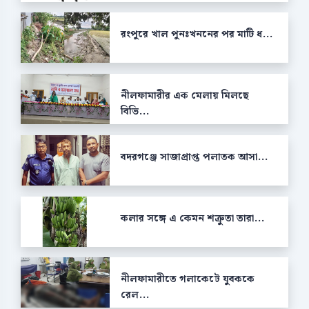
রংপুরে খাল পুনঃখননের পর মাটি ধ...
নীলফামারীর এক মেলায় মিলছে
বিভি...
বদরগঞ্জে সাজাপ্রাপ্ত পলাতক আসা...
কলার সঙ্গে এ কেমন শক্রুতা তারা...
নীলফামারীতে গলাকেটে যুবককে
রেল...