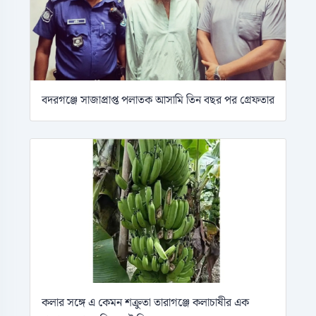
বদরগঞ্জে সাজাপ্রাপ্ত পলাতক আসামি তিন বছর পর গ্রেফতার
কলার সঙ্গে এ কেমন শক্রুতা তারাগঞ্জে কলাচাষীর এক