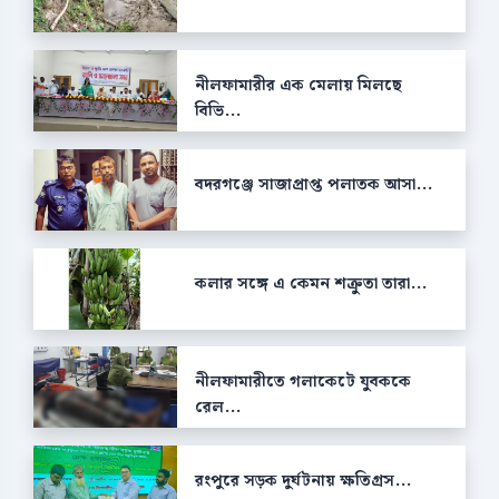
নীলফামারীর এক মেলায় মিলছে
বিভি...
বদরগঞ্জে সাজাপ্রাপ্ত পলাতক আসা...
কলার সঙ্গে এ কেমন শক্রুতা তারা...
নীলফামারীতে গলাকেটে যুবককে
রেল...
রংপুরে সড়ক দুর্ঘটনায় ক্ষতিগ্রস...