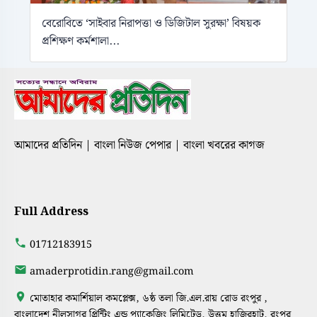
বেরোবিতে ‘সাইবার নিরাপত্তা ও ডিজিটাল সুরক্ষা’ বিষয়ক
প্রশিক্ষণ কর্মশালা...
আমাদের প্রতিদিন | বাংলা নিউজ পেপার | বাংলা খবরের কাগজ
Full Address
01712183915
amaderprotidin.rang@gmail.com
মোতাহার কমার্শিয়াল কমপ্লেক্স, ৬ষ্ঠ তলা জি.এল.রায় রোড রংপুর ,
বাংলাদেশ নীলসাগর প্রিন্টিং এন্ড প্যাকেজিং লিমিটেড, উত্তম হাজিরহাট, রংপুর