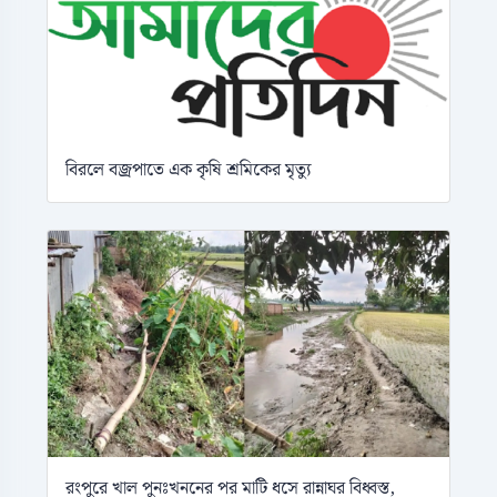
বিরলে বজ্রপাতে এক কৃষি শ্রমিকের মৃত্যু
রংপুরে খাল পুনঃখননের পর মাটি ধসে রান্নাঘর বিধ্বস্ত,