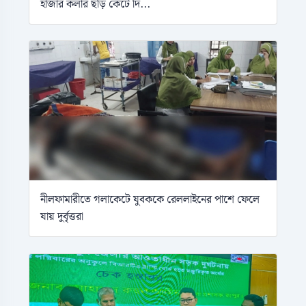
হাজার কলার ছড়ি কেটে দি...
নীলফামারীতে গলাকেটে যুবককে রেললাইনের পাশে ফেলে
যায় দুর্বৃত্তরা