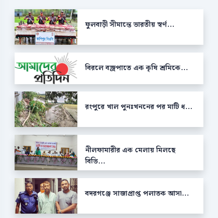
ফুলবাড়ী সীমান্তে ভারতীয় স্বর্ণ...
বিরলে বজ্রপাতে এক কৃষি শ্রমিকে...
রংপুরে খাল পুনঃখননের পর মাটি ধ...
নীলফামারীর এক মেলায় মিলছে
বিভি...
বদরগঞ্জে সাজাপ্রাপ্ত পলাতক আসা...