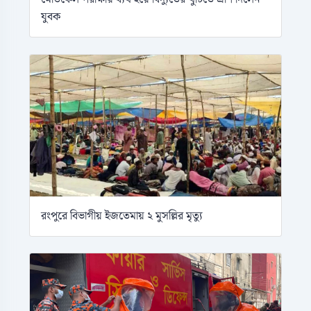
যুবক
রংপুরে বিভাগীয় ইজতেমায় ২ মুসল্লির মৃত্যু