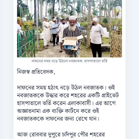
দাফনের সময় নড়ে উঠলো নবজাতক: হাসপাতালে ভর্তি
নিজস্ব প্রতিবেদক,
দাফনের সময় হঠাৎ নড়ে উঠল নবজাতক। ওই
নবজাতককে উদ্ধার করে শহরের একটি প্রাইভেট
হাসপাতালে ভর্তি করেন এলাকাবাসী। এর আগে
অজ্ঞাতনামা এক ব্যক্তি কার্টনে করে ওই
নবজাতককে দাফনের জন্য রেখে যান।
আজ রোববার দুপুরে চাদঁপুর পৌর শহরের