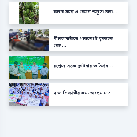
কলার সঙ্গে এ কেমন শক্রুতা তারা...
নীলফামারীতে গলাকেটে যুবককে
রেল...
রংপুরে সড়ক দুর্ঘটনায় ক্ষতিগ্রস...
৭০০ শিক্ষার্থীর জন্য আছেন মাত্...