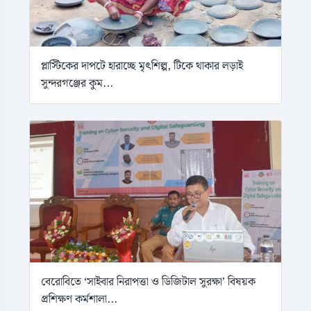
প্লাস্টিকের দাপটে হারাচ্ছে মৃৎশিল্প, টিকে থাকার লড়াই
সুন্দরগঞ্জের কুম...
বেরোবিতে ‘সাইবার নিরাপত্তা ও ডিজিটাল সুরক্ষা’ বিষয়ক
প্রশিক্ষণ কর্মশালা...