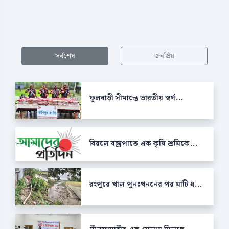
সর্বশেষ
জনপ্রিয়
ফুলবাড়ী সীমান্তে ভারতীয় স্বর্ণ...
বিরলে বজ্রপাতে এক কৃষি শ্রমিকে...
রংপুরে খাল পুনঃখননের পর মাটি ধ...