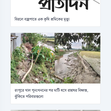
বিরলে বজ্রপাতে এক কৃষি শ্রমিকের মৃত্যু
রংপুরে খাল পুনঃখননের পর মাটি ধসে রান্নাঘর বিধ্বস্ত,
ঝুঁকিতে পরিবারগুলো