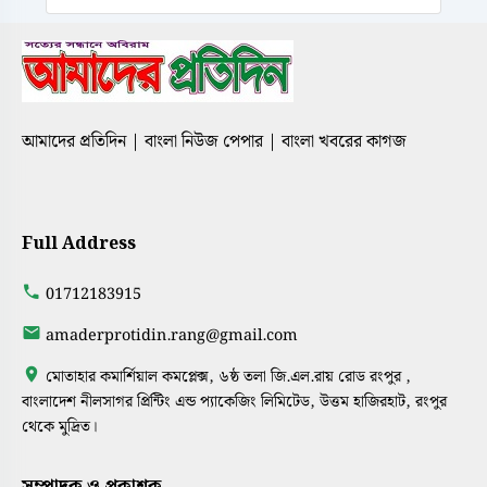
আমাদের প্রতিদিন | বাংলা নিউজ পেপার | বাংলা খবরের কাগজ
Full Address
01712183915
amaderprotidin.rang@gmail.com
মোতাহার কমার্শিয়াল কমপ্লেক্স, ৬ষ্ঠ তলা জি.এল.রায় রোড রংপুর ,
বাংলাদেশ নীলসাগর প্রিন্টিং এন্ড প্যাকেজিং লিমিটেড, উত্তম হাজিরহাট, রংপুর
থেকে মুদ্রিত।
সম্পাদক ও প্রকাশক