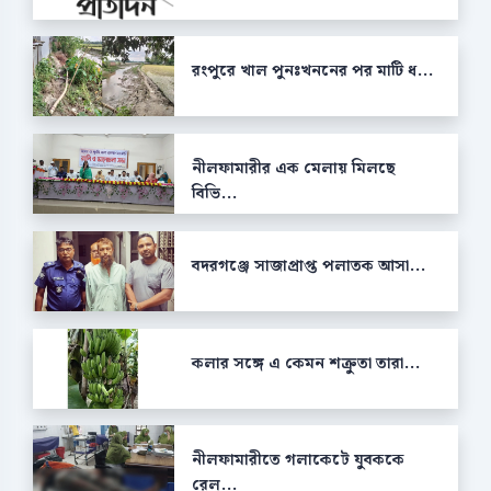
রংপুরে খাল পুনঃখননের পর মাটি ধ...
নীলফামারীর এক মেলায় মিলছে
বিভি...
বদরগঞ্জে সাজাপ্রাপ্ত পলাতক আসা...
কলার সঙ্গে এ কেমন শক্রুতা তারা...
নীলফামারীতে গলাকেটে যুবককে
রেল...