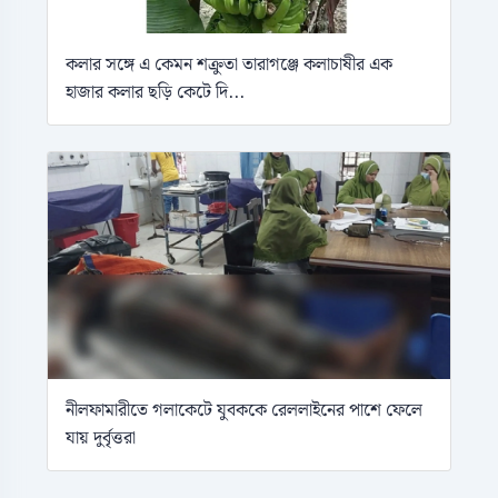
কলার সঙ্গে এ কেমন শক্রুতা তারাগঞ্জে কলাচাষীর এক
হাজার কলার ছড়ি কেটে দি...
নীলফামারীতে গলাকেটে যুবককে রেললাইনের পাশে ফেলে
যায় দুর্বৃত্তরা