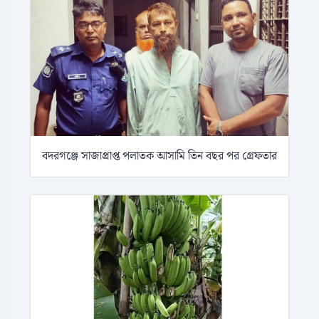
বদরগঞ্জে সাজাপ্রাপ্ত পলাতক আসামি তিন বছর পর গ্রেফতার