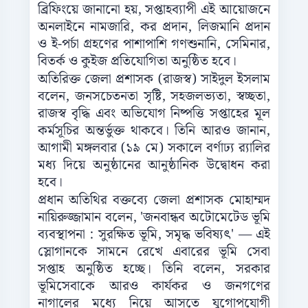
ব্রিফিংয়ে জানানো হয়, সপ্তাহব্যাপী এই আয়োজনে
অনলাইনে নামজারি, কর প্রদান, লিজমানি প্রদান
ও ই-পর্চা গ্রহণের পাশাপাশি গণশুনানি, সেমিনার,
বিতর্ক ও কুইজ প্রতিযোগিতা অনুষ্ঠিত হবে।
অতিরিক্ত জেলা প্রশাসক (রাজস্ব) সাইদুল ইসলাম
বলেন, জনসচেতনতা সৃষ্টি, সহজলভ্যতা, স্বচ্ছতা,
রাজস্ব বৃদ্ধি এবং অভিযোগ নিষ্পত্তি সপ্তাহের মূল
কর্মসূচির অন্তর্ভুক্ত থাকবে। তিনি আরও জানান,
আগামী মঙ্গলবার (১৯ মে) সকালে বর্ণাঢ্য র‌্যালির
মধ্য দিয়ে অনুষ্ঠানের আনুষ্ঠানিক উদ্বোধন করা
হবে।
প্রধান অতিথির বক্তব্যে জেলা প্রশাসক মোহাম্মদ
নায়িরুজ্জামান বলেন, 'জনবান্ধব অটোমেটেড ভূমি
ব্যবস্থাপনা : সুরক্ষিত ভূমি, সমৃদ্ধ ভবিষ্যৎ' — এই
স্লোগানকে সামনে রেখে এবারের ভূমি সেবা
সপ্তাহ অনুষ্ঠিত হচ্ছে। তিনি বলেন, সরকার
ভূমিসেবাকে আরও কার্যকর ও জনগণের
নাগালের মধ্যে নিয়ে আসতে যুগোপযোগী