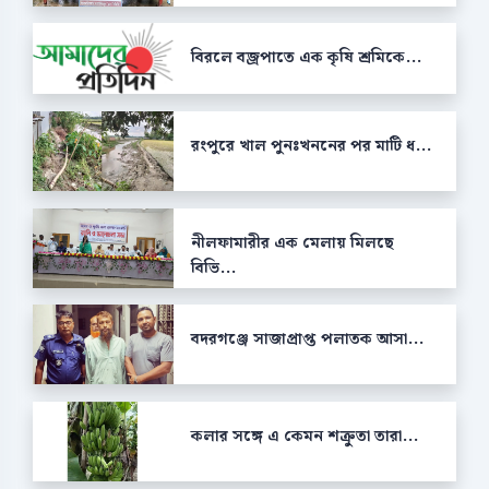
বিরলে বজ্রপাতে এক কৃষি শ্রমিকে...
রংপুরে খাল পুনঃখননের পর মাটি ধ...
নীলফামারীর এক মেলায় মিলছে
বিভি...
বদরগঞ্জে সাজাপ্রাপ্ত পলাতক আসা...
কলার সঙ্গে এ কেমন শক্রুতা তারা...