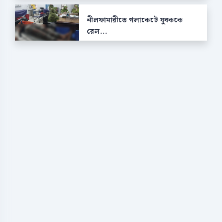
নীলফামারীতে গলাকেটে যুবককে
রেল...