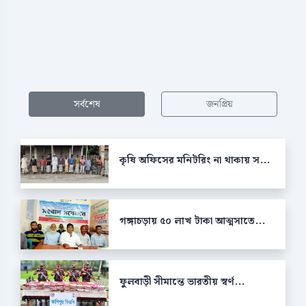
সর্বশেষ
জনপ্রিয়
কৃষি অফিসের মনিটরিং না থাকায় স...
গঙ্গাচড়ায় ৫০ লাখ টাকা আত্মসাতে...
ফুলবাড়ী সীমান্তে ভারতীয় স্বর্ণ...