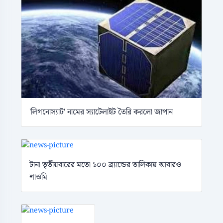
'লিগনোস্যাট' নামের স্যাটেলাইট তৈরি করলো জাপান
টানা তৃতীয়বারের মতো ১০০ ব্র্যান্ডের তালিকায় আবারও
শাওমি