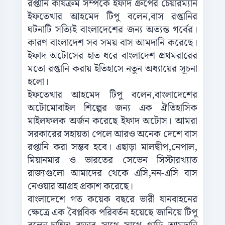
রপ্তানি
কার্যক্রম
সম্পর্কে
ইফাদ
গ্রুপের
চেয়ারম্যান
ইফতেখার
আহমেদ
টিপু
বলেন
,
বাস
রপ্তানির
ঘটনাটি
সত্যিই
বাংলাদেশের
জন্য
অত্যন্ত
গর্বের।
কারণ
বাংলাদেশ
সব
সময়
বাস
আমদানি
করেছে।
ইফাদ
অটোসের
হাত
ধরে
বাংলাদেশ
প্রথমরারের
মতো
রপ্তানি
করায়
ইতিহাসে
নতুন
অধ্যায়ের
সূচনা
হলো।
ইফতেখার
আহমেদ
টিপু
বলেন
,
বাংলাদেশের
অটোমোবাইল
শিল্পের
জন্য
এক
ঐতিহাসিক
মাইলফলক
অর্জন
করেছে
ইফাদ
অটোস।
আমরা
সরকারের
সহায়তা
পেলে
আরও
অনেক
দেশে
বাস
রপ্তানি
করা
সম্ভব
হবে।
এছাড়া
মালদ্বীপ
,
নেপাল
,
মিয়ানমার
ও
ভারতের
সেভেন
সিস্টারখ্যাত
রাজ্যগুলো
আমাদের
থেকে
এসি
,
নন
-
এসি
বাস
নেওয়ার
আগ্রহ
প্রকাশ
করেছে।
বাংলাদেশে
গত
কয়েক
বছরে
ভারী
যানবাহনের
ক্ষেত্রে
এক
বৈপ্লবিক
পরিবর্তন
হয়েছে
জানিয়ে
টিপু