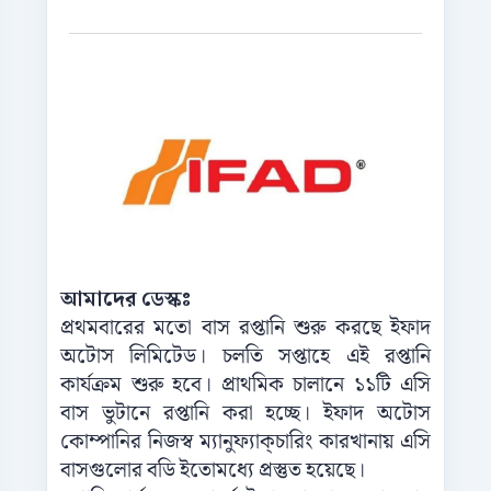
আমাদের
ডেস্কঃ
প্রথমবারের
মতো
বাস
রপ্তানি
শুরু
করছে
ইফাদ
অটোস
লিমিটেড।
চলতি
সপ্তাহে
এই
রপ্তানি
কার্যক্রম
শুরু
হবে।
প্রাথমিক
চালানে
১১টি
এসি
বাস
ভুটানে
রপ্তানি
করা
হচ্ছে।
ইফাদ
অটোস
কোম্পানির
নিজস্ব
ম্যানুফ্যাক্চারিং
কারখানায়
এসি
বাসগুলোর
বডি
ইতোমধ্যে
প্রস্তুত
হয়েছে।