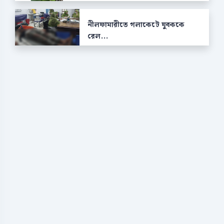
নীলফামারীতে গলাকেটে যুবককে
রেল...