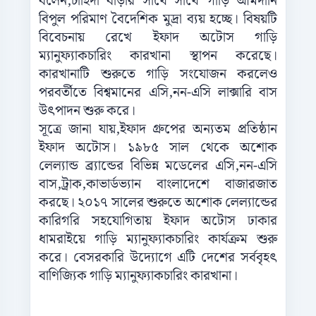
বলেন
,
চাহিদা
বাড়ার
সাথে
সাথে
গাড়ি
আমদানি
বিপুল
পরিমাণ
বৈদেশিক
মুদ্রা
ব্যয়
হচ্ছে।
বিষয়টি
বিবেচনায়
রেখে
ইফাদ
অটোস
গাড়ি
ম্যানুফ্যাকচারিং
কারখানা
স্থাপন
করেছে।
কারখানাটি
শুরুতে
গাড়ি
সংযোজন
করলেও
পরবর্তীতে
বিশ্বমানের
এসি
,
নন
-
এসি
লাক্সারি
বাস
উৎপাদন
শুরু
করে।
সূত্রে
জানা
যায়
,
ইফাদ
গ্রুপের
অন্যতম
প্রতিষ্ঠান
ইফাদ
অটোস।
১৯৮৫
সাল
থেকে
অশোক
লেল্যান্ড
ব্র্যান্ডের
বিভিন্ন
মডেলের
এসি
,
নন
-
এসি
বাস
,
ট্রাক
,
কাভার্ডভ্যান
বাংলাদেশে
বাজারজাত
করছে।
২০১৭
সালের
শুরুতে
অশোক
লেল্যান্ডের
কারিগরি
সহযোগিতায়
ইফাদ
অটোস
ঢাকার
ধামরাইয়ে
গাড়ি
ম্যানুফ্যাকচারিং
কার্যক্রম
শুরু
করে।
বেসরকারি
উদ্যোগে
এটি
দেশের
সর্ববৃহৎ
বাণিজ্যিক
গাড়ি
ম্যানুফ্যাকচারিং
কারখানা।