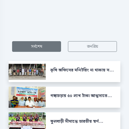
সর্বশেষ
জনপ্রিয়
কৃষি অফিসের মনিটরিং না থাকায় স...
গঙ্গাচড়ায় ৫০ লাখ টাকা আত্মসাতে...
ফুলবাড়ী সীমান্তে ভারতীয় স্বর্ণ...