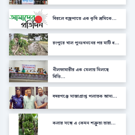
বিরলে বজ্রপাতে এক কৃষি শ্রমিকে...
রংপুরে খাল পুনঃখননের পর মাটি ধ...
নীলফামারীর এক মেলায় মিলছে
বিভি...
বদরগঞ্জে সাজাপ্রাপ্ত পলাতক আসা...
কলার সঙ্গে এ কেমন শক্রুতা তারা...