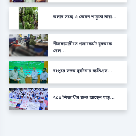
কলার সঙ্গে এ কেমন শক্রুতা তারা...
নীলফামারীতে গলাকেটে যুবককে
রেল...
রংপুরে সড়ক দুর্ঘটনায় ক্ষতিগ্রস...
৭০০ শিক্ষার্থীর জন্য আছেন মাত্...