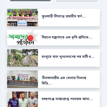
ফুলবাড়ী সীমান্তে ভারতীয় স্বর্ণ...
বিরলে বজ্রপাতে এক কৃষি শ্রমিকে...
রংপুরে খাল পুনঃখননের পর মাটি ধ...
নীলফামারীর এক মেলায় মিলছে
বিভি...
বদরগঞ্জে সাজাপ্রাপ্ত পলাতক আসা...