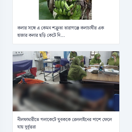
কলার সঙ্গে এ কেমন শক্রুতা তারাগঞ্জে কলাচাষীর এক
হাজার কলার ছড়ি কেটে দি...
নীলফামারীতে গলাকেটে যুবককে রেললাইনের পাশে ফেলে
যায় দুর্বৃত্তরা