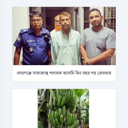
বদরগঞ্জে সাজাপ্রাপ্ত পলাতক আসামি তিন বছর পর গ্রেফতার