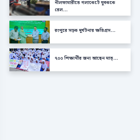
নীলফামারীতে গলাকেটে যুবককে
রেল...
রংপুরে সড়ক দুর্ঘটনায় ক্ষতিগ্রস...
৭০০ শিক্ষার্থীর জন্য আছেন মাত্...