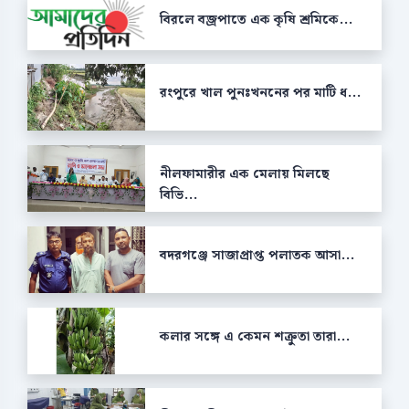
বিরলে বজ্রপাতে এক কৃষি শ্রমিকে...
রংপুরে খাল পুনঃখননের পর মাটি ধ...
নীলফামারীর এক মেলায় মিলছে
বিভি...
বদরগঞ্জে সাজাপ্রাপ্ত পলাতক আসা...
কলার সঙ্গে এ কেমন শক্রুতা তারা...