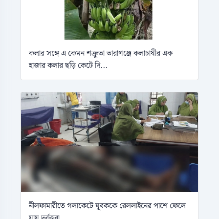
কলার সঙ্গে এ কেমন শক্রুতা তারাগঞ্জে কলাচাষীর এক
হাজার কলার ছড়ি কেটে দি...
নীলফামারীতে গলাকেটে যুবককে রেললাইনের পাশে ফেলে
যায় দুর্বৃত্তরা