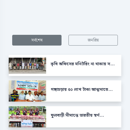
সর্বশেষ
জনপ্রিয়
কৃষি অফিসের মনিটরিং না থাকায় স...
গঙ্গাচড়ায় ৫০ লাখ টাকা আত্মসাতে...
ফুলবাড়ী সীমান্তে ভারতীয় স্বর্ণ...