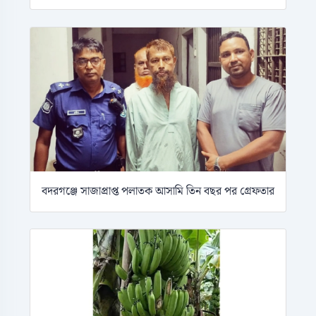
বদরগঞ্জে সাজাপ্রাপ্ত পলাতক আসামি তিন বছর পর গ্রেফতার