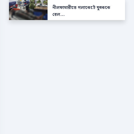
নীলফামারীতে গলাকেটে যুবককে
রেল...