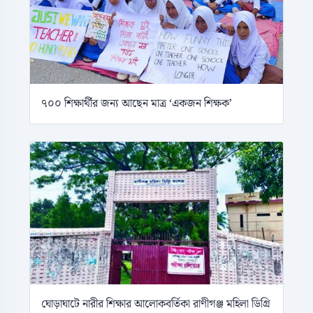
৭০০ শিক্ষার্থীর জন্য আছেন মাত্র ‘একজন শিক্ষক’
ঘোড়াঘাটে নারীর শিক্ষার আলোকবর্তিকা রাণীগঞ্জ মহিলা ডিগ্রি