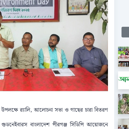
স উপলক্ষে র‌্যালি, আলোচনা সভা ও গাছের চারা বিতরণ
স্থা গুডনেইবারস বাংলাদেশ পীরগঞ্জ সিডিপি আয়োজনে