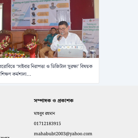
েরোবিতে ‘সাইবার নিরাপত্তা ও ডিজিটাল সুরক্ষা’ বিষয়ক
্রশিক্ষণ কর্মশালা...
সম্পাদক ও প্রকাশক
মাহবুব রহমান
01712183915
mahabubt2003@yahoo.com