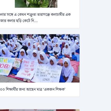
লার সঙ্গে এ কেমন শক্রুতা তারাগঞ্জে কলাচাষীর এক
াজার কলার ছড়ি কেটে দি...
০০ শিক্ষার্থীর জন্য আছেন মাত্র ‘একজন শিক্ষক’