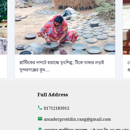
প্লাস্টিকের দাপটে হারাচ্ছে মৃৎশিল্প, টিকে থাকার লড়াই
ব
সুন্দরগঞ্জের কুম...
প
Full Address
01712183915
amaderprotidin.rang@gmail.com