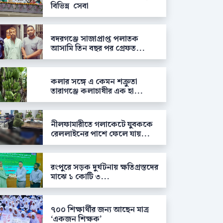
বিভিন্ন সেবা
বদরগঞ্জে সাজাপ্রাপ্ত পলাতক
আসামি তিন বছর পর গ্রেফত...
কলার সঙ্গে এ কেমন শক্রুতা
তারাগঞ্জে কলাচাষীর এক হা...
নীলফামারীতে গলাকেটে যুবককে
রেললাইনের পাশে ফেলে যায়...
রংপুরে সড়ক দুর্ঘটনায় ক্ষতিগ্রস্তদের
মাঝে ১ কোটি ৩...
৭০০ শিক্ষার্থীর জন্য আছেন মাত্র
‘একজন শিক্ষক’