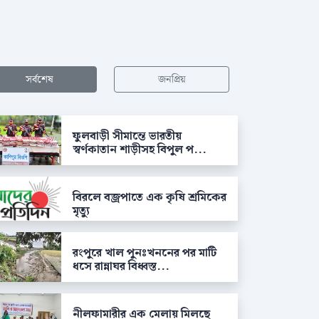
সর্বশেষ
জনপ্রিয়
ফুলবাড়ী সীমান্তে ভারতীয়
স্বর্ণকাতান শাড়ীসহ বিপুল প...
বিরলে বজ্রপাতে এক কৃষি শ্রমিকের
মৃত্যু
রংপুরে খাল পুনঃখননের পর মাটি
ধসে রান্নাঘর বিধ্বস্ত...
নীলফামারীর এক মেলায় মিলছে