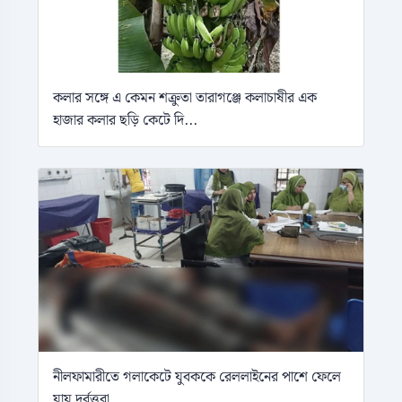
কলার সঙ্গে এ কেমন শক্রুতা তারাগঞ্জে কলাচাষীর এক
হাজার কলার ছড়ি কেটে দি...
নীলফামারীতে গলাকেটে যুবককে রেললাইনের পাশে ফেলে
যায় দুর্বৃত্তরা