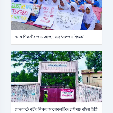
৭০০ শিক্ষার্থীর জন্য আছেন মাত্র ‘একজন শিক্ষক’
ঘোড়াঘাটে নারীর শিক্ষার আলোকবর্তিকা রাণীগঞ্জ মহিলা ডিগ্রি