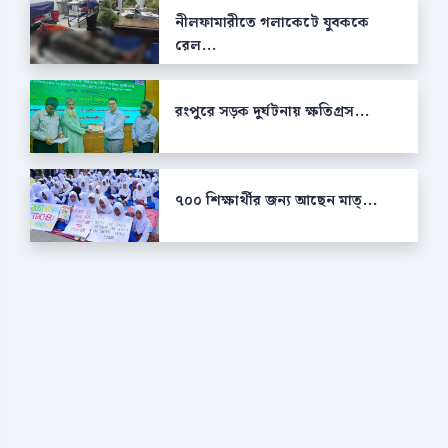
নীলফামারীতে গলাকেটে যুবককে
রেল...
রংপুরে সড়ক দুর্ঘটনায় ক্ষতিগ্রস...
৭০০ শিক্ষার্থীর জন্য আছেন মাত্...