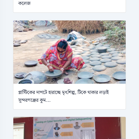
কলেজ
প্লাস্টিকের দাপটে হারাচ্ছে মৃৎশিল্প, টিকে থাকার লড়াই
সুন্দরগঞ্জের কুম...