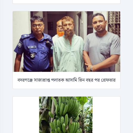
বদরগঞ্জে সাজাপ্রাপ্ত পলাতক আসামি তিন বছর পর গ্রেফতার