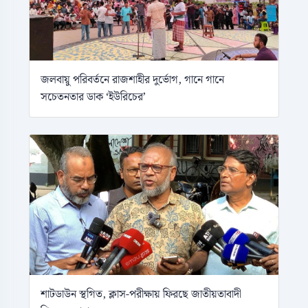
জলবায়ু পরিবর্তনে রাজশাহীর দুর্ভোগ, গানে গানে
সচেতনতার ডাক ‘ইউরিচের’
শাটডাউন স্থগিত, ক্লাস-পরীক্ষায় ফিরছে জাতীয়তাবাদী