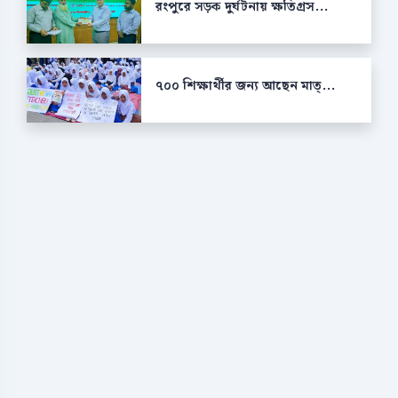
রংপুরে সড়ক দুর্ঘটনায় ক্ষতিগ্রস...
৭০০ শিক্ষার্থীর জন্য আছেন মাত্...