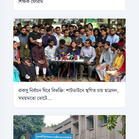
শিক্ষক ফোরাম
রাকসু নির্বাচন ঘিরে বিভক্তি: শাটডাউনে স্থগিত চায় ছাত্রদল,
সময়মতো ভোটে...